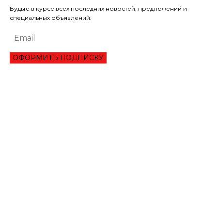
Будьте в курсе всех последних новостей, предложений и
специальных объявлений.
ОФОРМИТЬ ПОДПИСКУ
ЭКОНОМИКА
ПРЕИМУЩЕСТВА ОНЛАЙН КРЕДИТА «ВАША ГОТИВОЧКА»?
НБУ ОЦЕНИЛ ГЛУБИНУ КВАРТАЛЬНОЕ ПАДЕНИЕ ВВП
ЦЕНА НА ЗОЛОТО УСТАНОВИЛА ИСТОРИЧЕСКИЙ МАКСИМУМ
ЗАПАСЫ ГАЗА В ПХГ УКРАИНЫ ПРЕВЫСИЛИ 22 МЛРД КУБОМЕТРОВ