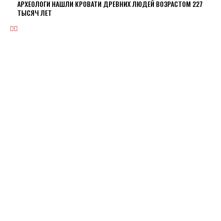
АРХЕОЛОГИ НАШЛИ КРОВАТИ ДРЕВНИХ ЛЮДЕЙ ВОЗРАСТОМ 227
ТЫСЯЧ ЛЕТ
ЭКОНОМИКА
ПРЕИМУЩЕСТВА ОНЛАЙН КРЕДИТА «ВАША ГОТИВОЧКА»?
НБУ ОЦЕНИЛ ГЛУБИНУ КВАРТАЛЬНОЕ ПАДЕНИЕ ВВП
ЦЕНА НА ЗОЛОТО УСТАНОВИЛА ИСТОРИЧЕСКИЙ МАКСИМУМ
ЗАПАСЫ ГАЗА В ПХГ УКРАИНЫ ПРЕВЫСИЛИ 22 МЛРД КУБОМЕТРОВ
КАБМИН ОЦЕНИЛ ПАДЕНИЕ ЭКОНОМИКИ ЗА КВАРТАЛ НА 14%