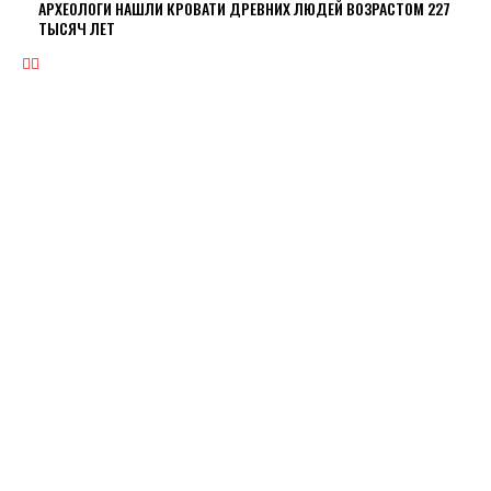
АРХЕОЛОГИ НАШЛИ КРОВАТИ ДРЕВНИХ ЛЮДЕЙ ВОЗРАСТОМ 227
ТЫСЯЧ ЛЕТ
ЭКОНОМИКА
ПРЕИМУЩЕСТВА ОНЛАЙН КРЕДИТА «ВАША ГОТИВОЧКА»?
НБУ ОЦЕНИЛ ГЛУБИНУ КВАРТАЛЬНОЕ ПАДЕНИЕ ВВП
ЦЕНА НА ЗОЛОТО УСТАНОВИЛА ИСТОРИЧЕСКИЙ МАКСИМУМ
ЗАПАСЫ ГАЗА В ПХГ УКРАИНЫ ПРЕВЫСИЛИ 22 МЛРД КУБОМЕТРОВ
КАБМИН ОЦЕНИЛ ПАДЕНИЕ ЭКОНОМИКИ ЗА КВАРТАЛ НА 14%