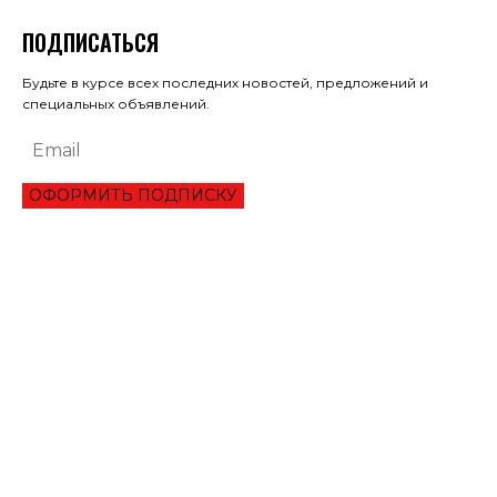
ПОДПИСАТЬСЯ
Будьте в курсе всех последних новостей, предложений и
специальных объявлений.
ОФОРМИТЬ ПОДПИСКУ
ЭКОНОМИКА
ПРЕИМУЩЕСТВА ОНЛАЙН КРЕДИТА «ВАША ГОТИВОЧКА»?
НБУ ОЦЕНИЛ ГЛУБИНУ КВАРТАЛЬНОЕ ПАДЕНИЕ ВВП