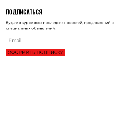
ПОДПИСАТЬСЯ
Будьте в курсе всех последних новостей, предложений и
специальных объявлений.
ОФОРМИТЬ ПОДПИСКУ
ЭКОНОМИКА
ПРЕИМУЩЕСТВА ОНЛАЙН КРЕДИТА «ВАША ГОТИВОЧКА»?
НБУ ОЦЕНИЛ ГЛУБИНУ КВАРТАЛЬНОЕ ПАДЕНИЕ ВВП