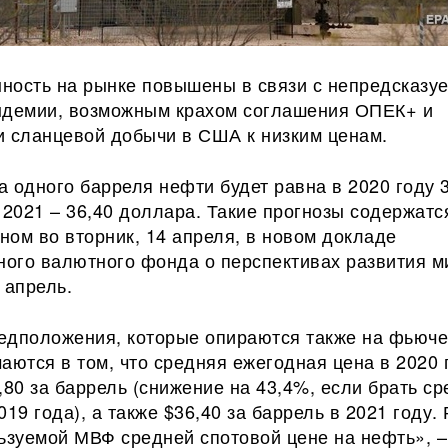
ность на рынке повышены в связи с непредсказу
ндемии, возможным крахом соглашения ОПЕК+ и
и сланцевой добычи в США к низким ценам.
 одного барреля нефти будет равна в 2020 году 
 2021 – 36,40 доллара. Такие
прогнозы содержатс
ом во вторник, 14 апреля, в новом докладе
ого валютного фонда о перспективах развития м
 апрель.
едположения, которые опираются также на фьюч
аются в том, что средняя ежегодная цена в 2020 
,80 за баррель (снижение на 43,4%, если брать с
019 года), а также $36,40 за баррель в 2021 году. 
льзуемой МВФ средней спотовой цене на нефть», –