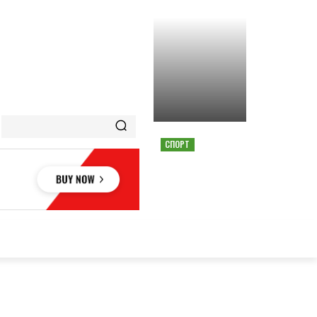
СПОРТ
СТРАШНАЯ АВАРИЯ
ОСТАНОВИЛА ГОНКУ
MOTOGP В АВСТРИИ
ОВЬЕ
НАУКА
АВТО
КУЛЬТУРА
СПОРТ
MORE
АУКА
АВТО
КУЛЬТУРА
СПОРТ
MORE