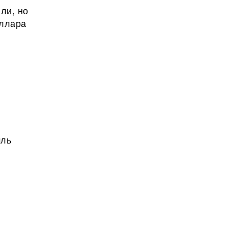
ли, но
оллара
мль