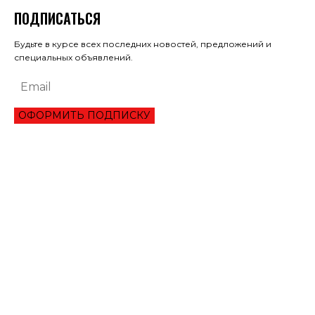
ПОДПИСАТЬСЯ
Будьте в курсе всех последних новостей, предложений и
специальных объявлений.
ОФОРМИТЬ ПОДПИСКУ
ЭКОНОМИКА
ПРЕИМУЩЕСТВА ОНЛАЙН КРЕДИТА «ВАША ГОТИВОЧКА»?
НБУ ОЦЕНИЛ ГЛУБИНУ КВАРТАЛЬНОЕ ПАДЕНИЕ ВВП
ЦЕНА НА ЗОЛОТО УСТАНОВИЛА ИСТОРИЧЕСКИЙ МАКСИМУМ