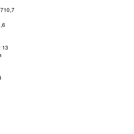
 710,7
,6
 13
я
й