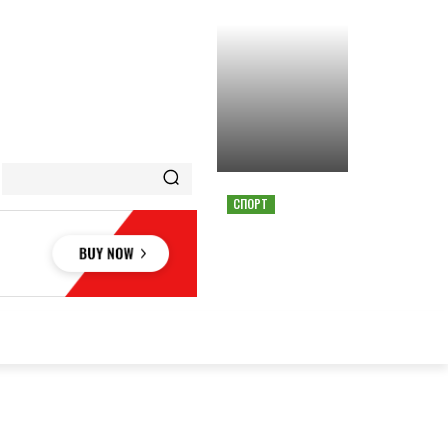
СПОРТ
СТРАШНАЯ АВАРИЯ
ОСТАНОВИЛА ГОНКУ
MOTOGP В АВСТРИИ
ОВЬЕ
НАУКА
АВТО
КУЛЬТУРА
СПОРТ
MORE
АУКА
АВТО
КУЛЬТУРА
СПОРТ
MORE