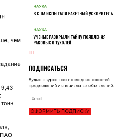
НАУКА
В США ИСПЫТАЛИ РАКЕТНЫЙ УСКОРИТЕЛЬ
нн
НАУКА
УЧЕНЫЕ РАСКРЫЛИ ТАЙНУ ПОЯВЛЕНИЯ
ьше, чем
РАКОВЫХ ОПУХОЛЕЙ
задание
ПОДПИСАТЬСЯ
Будьте в курсе всех последних новостей,
предложений и специальных объявлений.
 9,43
х
 тонн
ОФОРМИТЬ ПОДПИСКУ
еля,
й ПАО