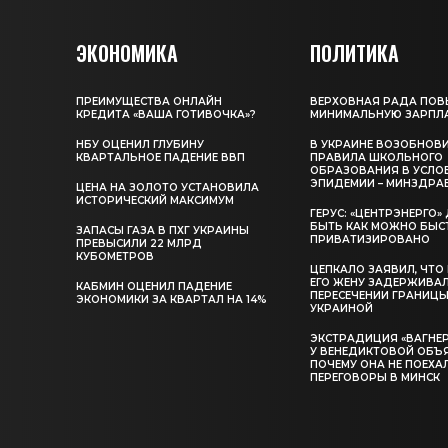
ЭКОНОМИКА
ПОЛИТИКА
ПРЕИМУЩЕСТВА ОНЛАЙН
ВЕРХОВНАЯ РАДА ПОВ
КРЕДИТА «ВАША ГОТИВОЧКА»?
МИНИМАЛЬНУЮ ЗАРПЛ
НБУ ОЦЕНИЛ ГЛУБИНУ
В УКРАИНЕ ВОЗОБНОВ
КВАРТАЛЬНОЕ ПАДЕНИЕ ВВП
ПРАВИЛА ШКОЛЬНОГО
ОБРАЗОВАНИЯ В УСЛО
ЭПИДЕМИИ – МИНЗДРА
ЦЕНА НА ЗОЛОТО УСТАНОВИЛА
ИСТОРИЧЕСКИЙ МАКСИМУМ
ГЕРУС: «ЦЕНТРЭНЕРГО
БЫТЬ КАК МОЖНО БЫС
ЗАПАСЫ ГАЗА В ПХГ УКРАИНЫ
ПРИВАТИЗИРОВАНО
ПРЕВЫСИЛИ 22 МЛРД
КУБОМЕТРОВ
ЦЕПКАЛО ЗАЯВИЛ, ЧТО
ЕГО ЖЕНУ ЗАДЕРЖИВА
КАБМИН ОЦЕНИЛ ПАДЕНИЕ
ПЕРЕСЕЧЕНИИ ГРАНИЦЫ
ЭКОНОМИКИ ЗА КВАРТАЛ НА 14%
УКРАИНОЙ
ЭКСТРАДИЦИЯ «ВАГНЕР
У ВЕНЕДИКТОВОЙ ОБЪ
ПОЧЕМУ ОНА НЕ ПОЕХА
ПЕРЕГОВОРЫ В МИНСК