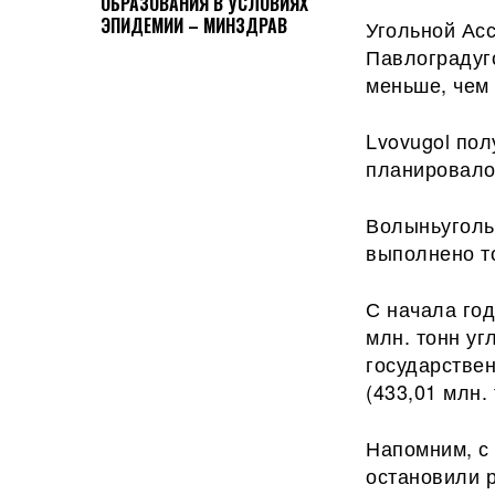
ОБРАЗОВАНИЯ В УСЛОВИЯХ
ЭПИДЕМИИ – МИНЗДРАВ
Угольной Ас
Павлоградуго
меньше, чем
Lvovugol пол
планировало
Волыньуголь 
выполнено т
С начала го
млн. тонн уг
государстве
(433,01 млн.
Напомним, с 
остановили 