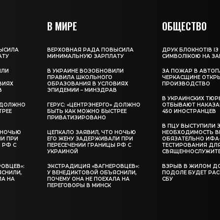
В МИРЕ
ОБЩЕСТВО
ЫСИЛА
ВЕРХОВНАЯ РАДА ПОВЫСИЛА
ДРУК БЛОКНОТІВ ІЗ
АТУ
МИНИМАЛЬНУЮ ЗАРПЛАТУ
СИМВОЛІКОЮ НА З
ИЛИ
В УКРАИНЕ ВОЗОБНОВИЛИ
ЗА ПОЖАР В АВТОП
ПРАВИЛА ШКОЛЬНОГО
ЧЕРКАСЩИНЕ ОТКР
ВИЯХ
ОБРАЗОВАНИЯ В УСЛОВИЯХ
ПРОИЗВОДСТВО
В
ЭПИДЕМИИ – МИНЗДРАВ
В УКРАИНСКИХ ТЮР
» ДОЛЖНО
ГЕРУС: «ЦЕНТРЭНЕРГО» ДОЛЖНО
ОТБЫВАЮТ НАКАЗА
ТРЕЕ
БЫТЬ КАК МОЖНО БЫСТРЕЕ
450 ИНОСТРАНЦЕВ
ПРИВАТИЗИРОВАНО
В ПЦУ ВЫСТУПИЛИ 
 НОЧЬЮ
ЦЕПКАЛО ЗАЯВИЛ, ЧТО НОЧЬЮ
НЕОБХОДИМОСТЬ В
ЛИ ПРИ
ЕГО ЖЕНУ ЗАДЕРЖИВАЛИ ПРИ
ОБЯЗАТЕЛЬНО ИФА
 РФ С
ПЕРЕСЕЧЕНИИ ГРАНИЦЫ РФ С
ТЕСТИРОВАНИЯ ДЛ
УКРАИНОЙ
СВЯЩЕННОСЛУЖИТ
ОВЦЕВ»:
ЭКСТРАДИЦИЯ «ВАГНЕРОВЦЕВ»:
ВЗРЫВ В ЖИЛОМ Д
ЯСНИЛИ,
У ВЕНЕДИКТОВОЙ ОБЪЯСНИЛИ,
ПОДОЛЕ БУДЕТ РА
ЛА НА
ПОЧЕМУ ОНА НЕ ПОЕХАЛА НА
СБУ
ПЕРЕГОВОРЫ В МИНСК