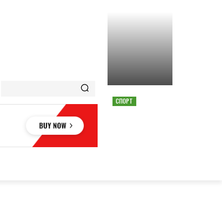
СПОРТ
СТРАШНАЯ АВАРИЯ
ОСТАНОВИЛА ГОНКУ
MOTOGP В АВСТРИИ
ОВЬЕ
НАУКА
АВТО
КУЛЬТУРА
СПОРТ
MORE
АУКА
АВТО
КУЛЬТУРА
СПОРТ
MORE