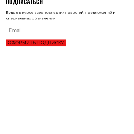
ПОДПИСАТЬСЯ
Будьте в курсе всех последних новостей, предложений и
специальных объявлений.
ОФОРМИТЬ ПОДПИСКУ
ЭКОНОМИКА
ПРЕИМУЩЕСТВА ОНЛАЙН КРЕДИТА «ВАША ГОТИВОЧКА»?
НБУ ОЦЕНИЛ ГЛУБИНУ КВАРТАЛЬНОЕ ПАДЕНИЕ ВВП
ЦЕНА НА ЗОЛОТО УСТАНОВИЛА ИСТОРИЧЕСКИЙ МАКСИМУМ