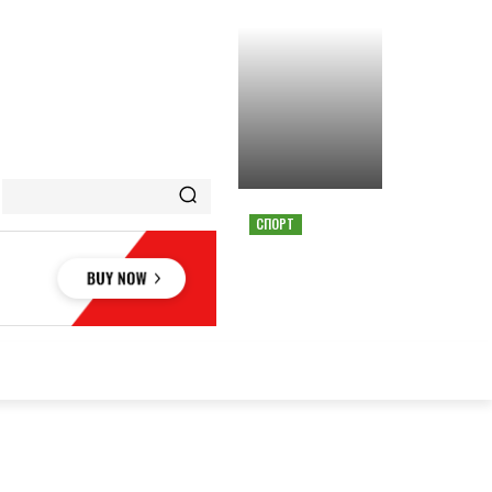
СПОРТ
СТРАШНАЯ АВАРИЯ
ОСТАНОВИЛА ГОНКУ
MOTOGP В АВСТРИИ
ОВЬЕ
НАУКА
АВТО
КУЛЬТУРА
СПОРТ
MORE
АУКА
АВТО
КУЛЬТУРА
СПОРТ
MORE