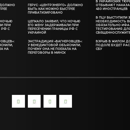
В УКРАИНСКИХ ТЮР
» ДОЛЖНО
ГЕРУС: «ЦЕНТРЭНЕРГО» ДОЛЖНО
ОТБЫВАЮТ НАКАЗА
ТРЕЕ
БЫТЬ КАК МОЖНО БЫСТРЕЕ
450 ИНОСТРАНЦЕВ
ПРИВАТИЗИРОВАНО
В ПЦУ ВЫСТУПИЛИ 
 НОЧЬЮ
ЦЕПКАЛО ЗАЯВИЛ, ЧТО НОЧЬЮ
НЕОБХОДИМОСТЬ В
ЛИ ПРИ
ЕГО ЖЕНУ ЗАДЕРЖИВАЛИ ПРИ
ОБЯЗАТЕЛЬНО ИФА
 РФ С
ПЕРЕСЕЧЕНИИ ГРАНИЦЫ РФ С
ТЕСТИРОВАНИЯ ДЛ
УКРАИНОЙ
СВЯЩЕННОСЛУЖИТ
ОВЦЕВ»:
ЭКСТРАДИЦИЯ «ВАГНЕРОВЦЕВ»:
ВЗРЫВ В ЖИЛОМ Д
ЯСНИЛИ,
У ВЕНЕДИКТОВОЙ ОБЪЯСНИЛИ,
ПОДОЛЕ БУДЕТ РА
ЛА НА
ПОЧЕМУ ОНА НЕ ПОЕХАЛА НА
СБУ
ПЕРЕГОВОРЫ В МИНСК