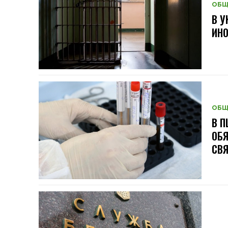
ОБЩ
В У
ИН
ОБЩ
В П
ОБЯ
СВ