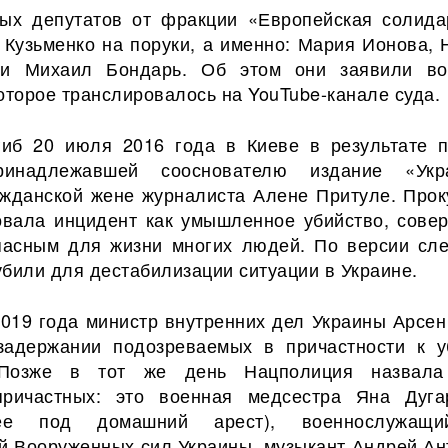
ых депутатов от фракции «Европейская солида
ь Кузьменко на поруки, а именно: Мария Ионова, 
 и Михаил Бондарь. Об этом они заявили в
оторое транслировалось на YouTube-канале суда.
иб 20 июля 2016 года в Киеве в результате 
инадлежавшей сооснователю издание «Укра
ажданской жене журналиста Алене Притуле. Прок
вала инцидент как умышленное убийство, сове
пасным для жизни многих людей. По версии сле
били для дестабилизации ситуации в Украине.
2019 года министр внутренних дел Украины Арсен
адержании подозреваемых в причастности к у
 Позже в тот же день Нацполиция назвала
причастных: это военная медсестра Яна Дуга
ее под домашний арест), военнослужащ
й Вооруженных сил Украины, музыкант Андрей Ан