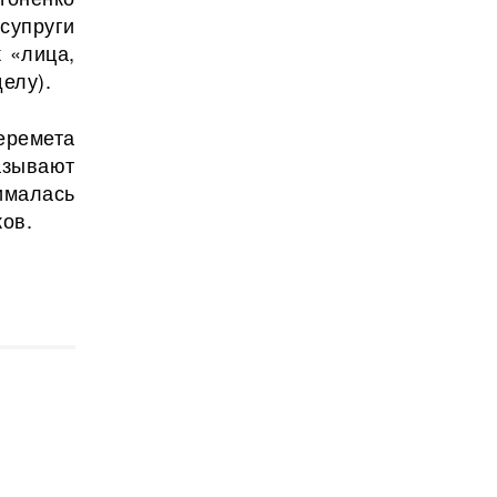
супруги
 «лица,
елу).
еремета
азывают
ималась
ов.