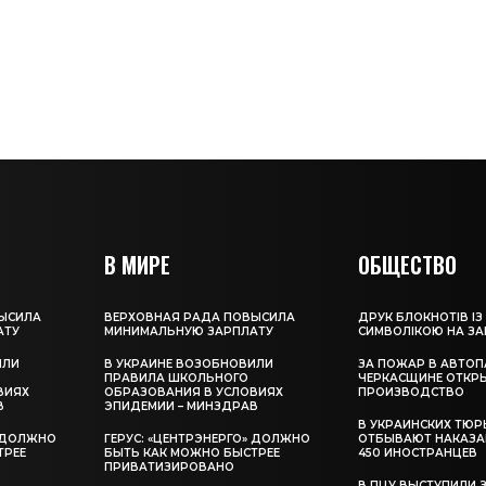
В МИРЕ
ОБЩЕСТВО
ЫСИЛА
ВЕРХОВНАЯ РАДА ПОВЫСИЛА
ДРУК БЛОКНОТІВ ІЗ
АТУ
МИНИМАЛЬНУЮ ЗАРПЛАТУ
СИМВОЛІКОЮ НА З
ИЛИ
В УКРАИНЕ ВОЗОБНОВИЛИ
ЗА ПОЖАР В АВТОП
ПРАВИЛА ШКОЛЬНОГО
ЧЕРКАСЩИНЕ ОТКР
ВИЯХ
ОБРАЗОВАНИЯ В УСЛОВИЯХ
ПРОИЗВОДСТВО
В
ЭПИДЕМИИ – МИНЗДРАВ
В УКРАИНСКИХ ТЮР
» ДОЛЖНО
ГЕРУС: «ЦЕНТРЭНЕРГО» ДОЛЖНО
ОТБЫВАЮТ НАКАЗА
ТРЕЕ
БЫТЬ КАК МОЖНО БЫСТРЕЕ
450 ИНОСТРАНЦЕВ
ПРИВАТИЗИРОВАНО
В ПЦУ ВЫСТУПИЛИ 