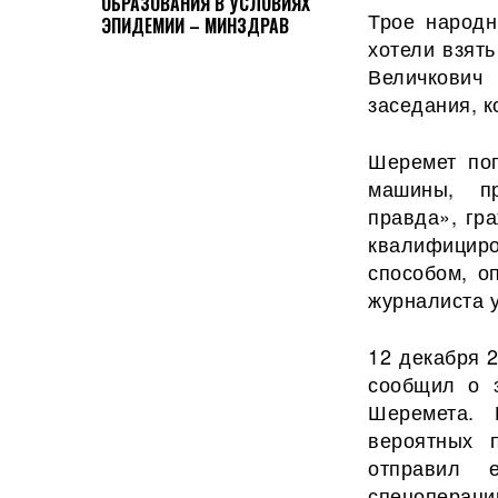
ОБРАЗОВАНИЯ В УСЛОВИЯХ
Трое народн
ЭПИДЕМИИ – МИНЗДРАВ
хотели взят
Величкович
заседания, к
Шеремет пог
машины, пр
правда», гр
квалифициро
способом, о
журналиста у
12 декабря 
сообщил о з
Шеремета.
вероятных 
отправил 
спецопераци