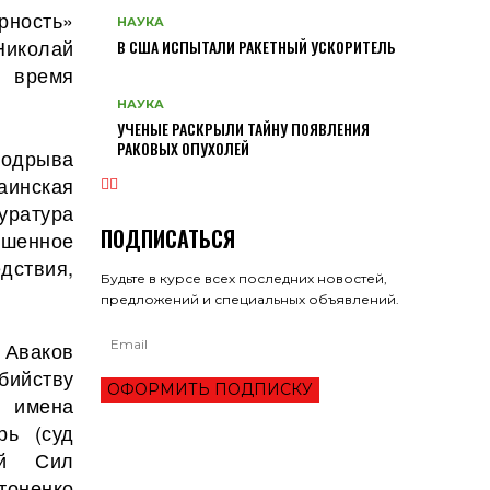
рность»
НАУКА
Николай
В США ИСПЫТАЛИ РАКЕТНЫЙ УСКОРИТЕЛЬ
о время
НАУКА
УЧЕНЫЕ РАСКРЫЛИ ТАЙНУ ПОЯВЛЕНИЯ
РАКОВЫХ ОПУХОЛЕЙ
подрыва
инская
уратура
ПОДПИСАТЬСЯ
ршенное
дствия,
Будьте в курсе всех последних новостей,
предложений и специальных объявлений.
 Аваков
бийству
ОФОРМИТЬ ПОДПИСКУ
 имена
рь (суд
ий Сил
тоненко