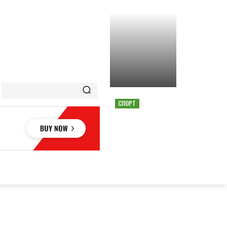
СПОРТ
СТРАШНАЯ АВАРИЯ
ОСТАНОВИЛА ГОНКУ
MOTOGP В АВСТРИИ
ОВЬЕ
НАУКА
АВТО
КУЛЬТУРА
СПОРТ
MORE
АУКА
АВТО
КУЛЬТУРА
СПОРТ
MORE