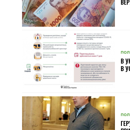
ВЕ
ПОЛ
В У
В У
ПОЛ
ГЕР