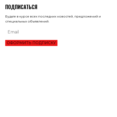
ПОДПИСАТЬСЯ
Будьте в курсе всех последних новостей, предложений и
специальных объявлений.
ОФОРМИТЬ ПОДПИСКУ
ЭКОНОМИКА
ПРЕИМУЩЕСТВА ОНЛАЙН КРЕДИТА «ВАША ГОТИВОЧКА»?
НБУ ОЦЕНИЛ ГЛУБИНУ КВАРТАЛЬНОЕ ПАДЕНИЕ ВВП
ЦЕНА НА ЗОЛОТО УСТАНОВИЛА ИСТОРИЧЕСКИЙ МАКСИМУМ