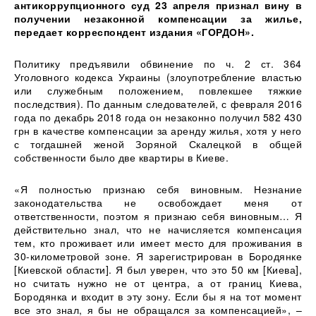
антикоррупционного суд 23 апреля признал вину в
получении незаконной компенсации за жилье,
передает корреспондент издания «ГОРДОН».
Политику предъявили обвинение по ч. 2 ст. 364
Уголовного кодекса Украины (злоупотребление властью
или служебным положением, повлекшее тяжкие
последствия). По данным следователей, с февраля 2016
года по декабрь 2018 года он незаконно получил 582 430
грн в качестве компенсации за аренду жилья, хотя у него
с тогдашней женой Зоряной Скалецкой в общей
собственности было две квартиры в Киеве.
«Я полностью признаю себя виновным. Незнание
законодательства не освобождает меня от
ответственности, поэтом я признаю себя виновным… Я
действительно знал, что не начисляется компенсация
тем, кто проживает или имеет место для проживания в
30-километровой зоне. Я зарегистрирован в Бородянке
[Киевской области]. Я был уверен, что это 50 км [Киева],
но считать нужно не от центра, а от границ Киева,
Бородянка и входит в эту зону. Если бы я на тот момент
все это знал, я бы не обращался за компенсацией», –