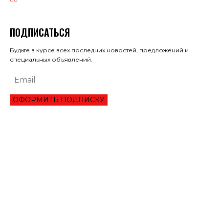
ПОДПИСАТЬСЯ
Будьте в курсе всех последних новостей, предложений и
специальных объявлений.
ОФОРМИТЬ ПОДПИСКУ
ЭКОНОМИКА
ПРЕИМУЩЕСТВА ОНЛАЙН КРЕДИТА «ВАША ГОТИВОЧКА»?
НБУ ОЦЕНИЛ ГЛУБИНУ КВАРТАЛЬНОЕ ПАДЕНИЕ ВВП