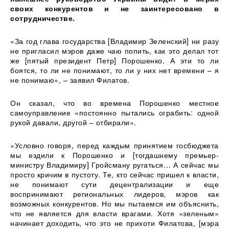
своих конкурентов и не заинтересовано в
сотрудничестве.
«За год глава государства [Владимир Зеленский] ни разу
не пригласил мэров даже чаю попить, как это делал тот
же [пятый президент Петр] Порошенко. А эти то ли
боятся, то ли не понимают, то ли у них нет времени – я
не понимаю», – заявил Филатов.
Он сказал, что во времена Порошенко местное
самоуправление «постоянно пытались ограбить: одной
рукой давали, другой – отбирали».
«Условно говоря, перед каждым принятием госбюджета
мы ездили к Порошенко и [тогдашнему премьер-
министру Владимиру] Гройсману ругаться… А сейчас мы
просто кричим в пустоту. Те, кто сейчас пришел к власти,
не понимают сути децентрализации и еще
воспринимают региональных лидеров, мэров как
возможных конкурентов. Но мы пытаемся им объяснить,
что не является для власти врагами. Хотя «зеленым»
начинает доходить, что это не прихоти Филатова, [мэра