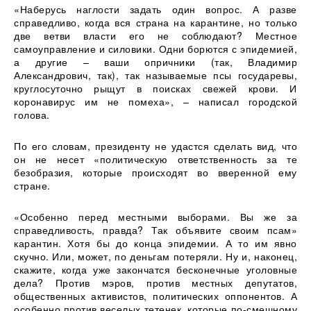
«Наберусь наглости задать один вопрос. А разве
справедливо, когда вся страна на карантине, но только
две ветви власти его не соблюдают? Местное
самоуправление и силовики. Одни борются с эпидемией,
а другие – ваши опричники (так, Владимир
Александрович, так), так называемые псы государевы,
круглосуточно рыщут в поисках свежей крови. И
коронавирус им не помеха», – написал городской
голова.
По его словам, президенту не удастся сделать вид, что
он не несет «политическую ответственность за те
безобразия, которые происходят во вверенной ему
стране.
«Особенно перед местными выборами. Вы же за
справедливость, правда? Так объявите своим псам»
карантин. Хотя бы до конца эпидемии. А то им явно
скучно. Или, может, по деньгам потеряли. Ну и, наконец,
скажите, когда уже закончатся бесконечные уголовные
дела? Против мэров, против местных депутатов,
общественных активистов, политических оппонентов. А
особенно против веселых тетенек, которые по-смешному