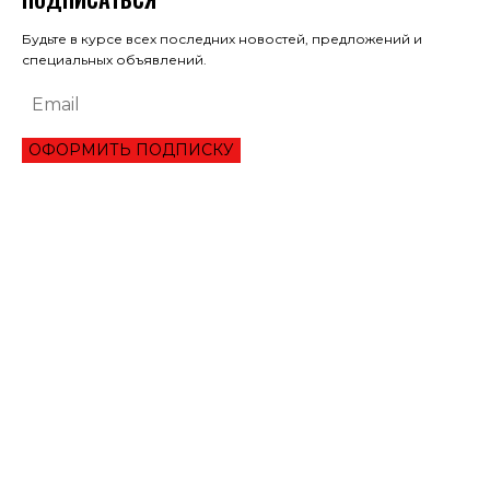
Будьте в курсе всех последних новостей, предложений и
специальных объявлений.
ОФОРМИТЬ ПОДПИСКУ
ЭКОНОМИКА
ПРЕИМУЩЕСТВА ОНЛАЙН КРЕДИТА «ВАША ГОТИВОЧКА»?
НБУ ОЦЕНИЛ ГЛУБИНУ КВАРТАЛЬНОЕ ПАДЕНИЕ ВВП
ЦЕНА НА ЗОЛОТО УСТАНОВИЛА ИСТОРИЧЕСКИЙ МАКСИМУМ
ЗАПАСЫ ГАЗА В ПХГ УКРАИНЫ ПРЕВЫСИЛИ 22 МЛРД КУБОМЕТРОВ