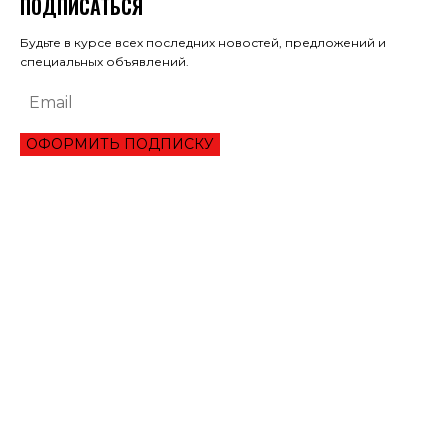
ПОДПИСАТЬСЯ
Будьте в курсе всех последних новостей, предложений и
специальных объявлений.
ОФОРМИТЬ ПОДПИСКУ
ЭКОНОМИКА
ПРЕИМУЩЕСТВА ОНЛАЙН КРЕДИТА «ВАША ГОТИВОЧКА»?
НБУ ОЦЕНИЛ ГЛУБИНУ КВАРТАЛЬНОЕ ПАДЕНИЕ ВВП
ЦЕНА НА ЗОЛОТО УСТАНОВИЛА ИСТОРИЧЕСКИЙ МАКСИМУМ