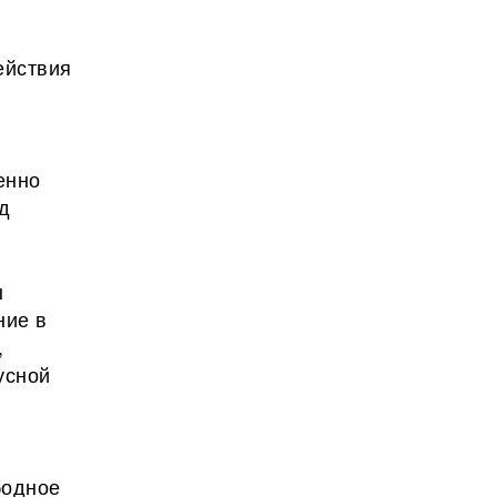
ействия
енно
д
ы
ние в
,
усной
бодное