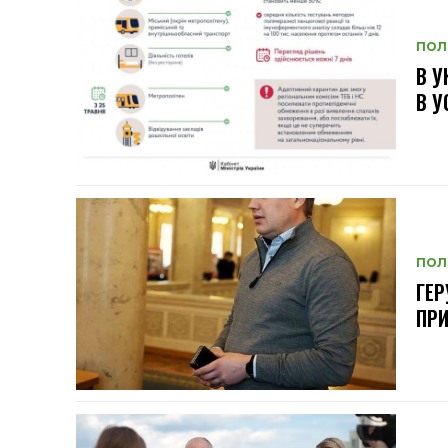
ПОЛ
В У
В У
ПОЛ
ГЕР
ПР