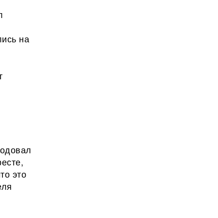
л
лись на
т
родовал
есте,
то это
еля