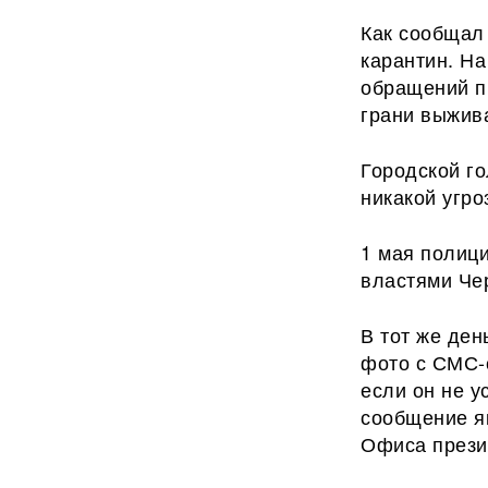
Как сообщал
карантин. Н
обращений п
грани выжив
Городской го
никакой угр
1 мая полици
властями Че
В тот же ден
фото с СМС-
если он не у
сообщение я
Офиса прези