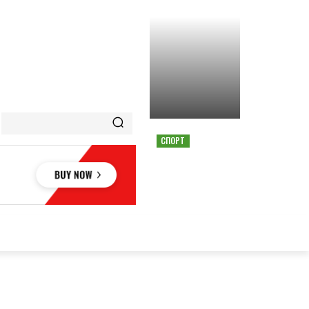
СПОРТ
СТРАШНАЯ АВАРИЯ
ОСТАНОВИЛА ГОНКУ
MOTOGP В АВСТРИИ
ОВЬЕ
НАУКА
АВТО
КУЛЬТУРА
СПОРТ
MORE
АУКА
АВТО
КУЛЬТУРА
СПОРТ
MORE