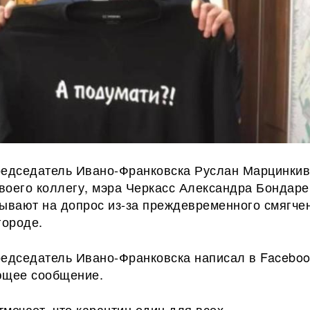
редседатель Ивано-Франковска Руслан Марцинки
воего коллегу, мэра Черкасс Александра Бондаре
зывают на допрос из-за преждевременного смягче
городе.
редседатель Ивано-Франковска написал в Facebo
ющее сообщение.
мечает, что карантин один для всех.