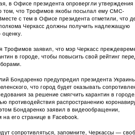
мая, в Офисе президента опровергли утверждения
о том, что Трофимов якобы посылал ему СМС-
месте с тем в Офисе президента отметили, что д
сполкома Черкасс должны получить надлежащую
 оценку.
мя Трофимов заявил, что мэр Черкасс преждеврем
нтин в городе, чтобы повысить свой рейтинг пере
борами.
лий Бондаренко предупредил президента Украин
ленского, что город будет оказывать сопротивле
едования за решение смягчить карантин в городе
лью противодействия распространению коронавир
 этом Бондаренко заявил в видеообращении,
на его странице в Facebook.
удут сопротивляться, запомните, Черкассы — сво