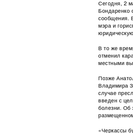
Сегодня, 2 
Бондаренко 
сообщения. В
мэра и гори
юридическую
В то же вре
отменил кара
местными вы
Позже Анато
Владимира Зе
случае пресл
введен с це
болезни. Об
размещенном 
«Черкассы б