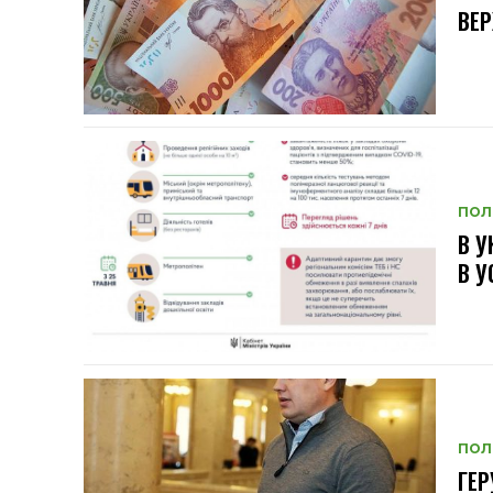
ВЕ
ПОЛ
В У
В У
ПОЛ
ГЕР