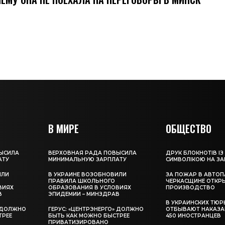
В МИРЕ
ОБЩЕСТВО
ЫСИЛА
ВЕРХОВНАЯ РАДА ПОВЫСИЛА
ДРУК БЛОКНОТІВ ІЗ
АТУ
МИНИМАЛЬНУЮ ЗАРПЛАТУ
СИМВОЛІКОЮ НА З
ИЛИ
В УКРАИНЕ ВОЗОБНОВИЛИ
ЗА ПОЖАР В АВТОП
ПРАВИЛА ШКОЛЬНОГО
ЧЕРКАСЩИНЕ ОТКР
ВИЯХ
ОБРАЗОВАНИЯ В УСЛОВИЯХ
ПРОИЗВОДСТВО
В
ЭПИДЕМИИ – МИНЗДРАВ
В УКРАИНСКИХ ТЮР
» ДОЛЖНО
ГЕРУС: «ЦЕНТРЭНЕРГО» ДОЛЖНО
ОТБЫВАЮТ НАКАЗА
ТРЕЕ
БЫТЬ КАК МОЖНО БЫСТРЕЕ
450 ИНОСТРАНЦЕВ
ПРИВАТИЗИРОВАНО