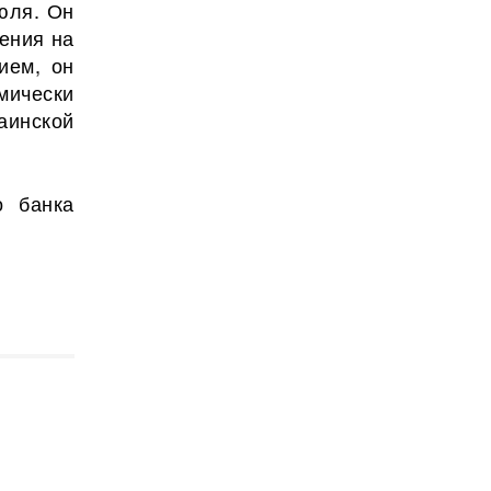
юля. Он
ления на
ием, он
ически
аинской
о банка