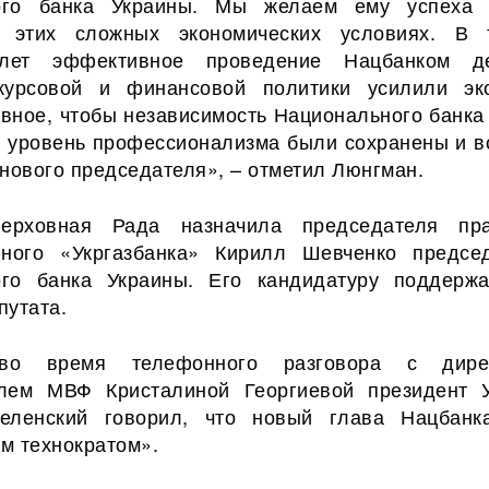
ого банка Украины. Мы желаем ему успеха
 этих сложных экономических условиях. В 
лет эффективное проведение Нацбанком де
 курсовой и финансовой политики усилили эк
авное, чтобы независимость Национального банка
 уровень профессионализма были сохранены и в
нового председателя», – отметил Люнгман.
рховная Рада назначила председателя пра
нного «Укргазбанка» Кирилл Шевченко предсе
ого банка Украины. Его кандидатуру поддерж
путата.
о время телефонного разговора с дирек
елем МВФ Кристалиной Георгиевой президент 
еленский говорил, что новый глава Нацбанк
м технократом».