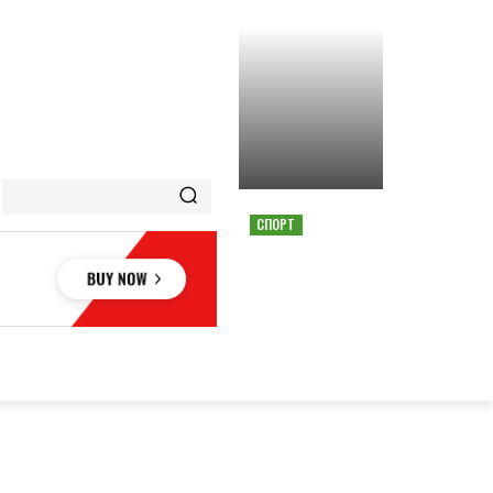
СПОРТ
СТРАШНАЯ АВАРИЯ
ОСТАНОВИЛА ГОНКУ
MOTOGP В АВСТРИИ
ОВЬЕ
НАУКА
АВТО
КУЛЬТУРА
СПОРТ
MORE
АУКА
АВТО
КУЛЬТУРА
СПОРТ
MORE