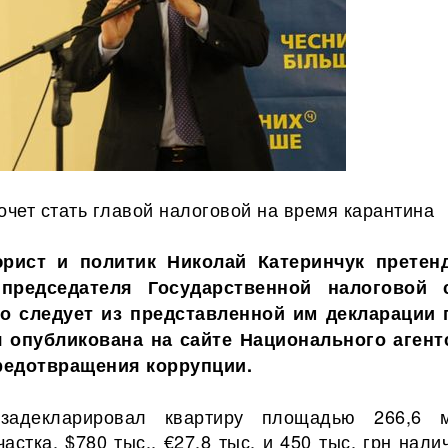
очет стать главой налоговой на время карантина
юрист
и политик Николай Катеринчук претен
председателя Государственной налоговой 
о следует из представленной им декларации 
я опубликована на сайте Национального агент
редотвращения коррупции.
 задекларировал квартиру площадью 266,6 
астка, $780 тыс., €27,8 тыс. и 450 тыс. грн нал