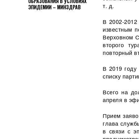
ОБРАЗОВАНИЯ В УСЛОВИЯХ
т. д.
ЭПИДЕМИИ – МИНЗДРАВ
В 2002-2012
известным п
Верховном С
второго ту
повторный вт
В 2019 году
списку парти
Всего на до
апреля в эф
Прием заяво
глава служб
в связи с э
предусмотре