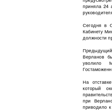
приняла 24 
руководителя
Сегодня в О
Кабинету Ми
должности п
Предыдущий
Верланов б
уволило М
Гостаможенн
На отставк
который о
правительст
при Верлан
приводило к