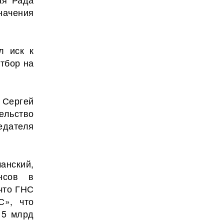
начения
л иск к
тбор на
.
 Сергей
ельство
дателя
анский,
нсов в
что ГНС
С», что
 5 млрд