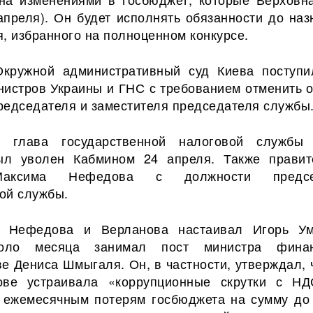
апреля). Он будет исполнять обязанности до наз
, избранного на полноценном конкурсе.
кружной административный суд Киева поступи
нистров Украины и ГНС с требованием отменить о
редседателя и заместителя председателя службы
 глава государственной налоговой службы
ыл уволен Кабмином 24 апреля. Также правит
аксима Нефедова с должности предсе
ой службы.
е Нефедова и Верланова настаивал Игорь Ум
коло месяца занимал пост министра фина
ве Дениса Шмыгаля. Он, в частности, утверждал, 
ове устраивала «коррупционные скрутки с НД
 ежемесячным потерям госбюджета на сумму до