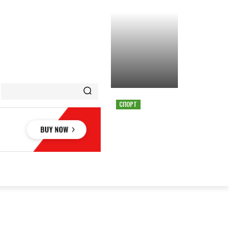
СПОРТ
СТРАШНАЯ АВАРИЯ
ОСТАНОВИЛА ГОНКУ
MOTOGP В АВСТРИИ
ОВЬЕ
НАУКА
АВТО
КУЛЬТУРА
СПОРТ
MORE
АУКА
АВТО
КУЛЬТУРА
СПОРТ
MORE