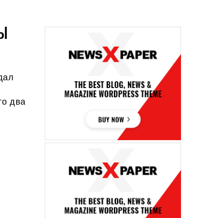
НЫ
дал
го два