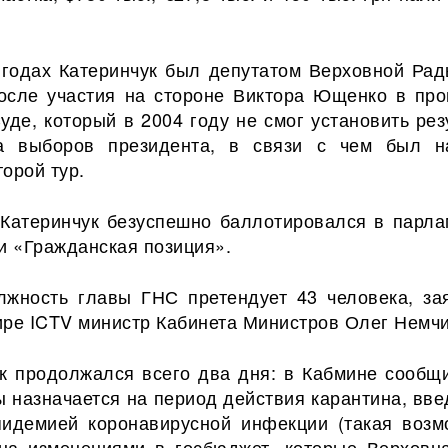
 годах Катеринчук был депутатом Верховной Рад
осле участия на стороне Виктора Ющенко в про
уде, который в 2004 году не смог установить рез
ра выборов президента, в связи с чем был н
орой тур.
 Катеринчук безуспешно баллотировался в парла
и «Гражданская позиция».
лжность главы ГНС претендует 43 человека, за
ире ICTV министр Кабинета Министров Олег Немч
к продолжался всего два дня: в Кабмине сообщи
ы назначается на период действия карантина, вве
пидемией коронавирусной инфекции (такая возм
на изменениями в госбюджет, которые Верховн