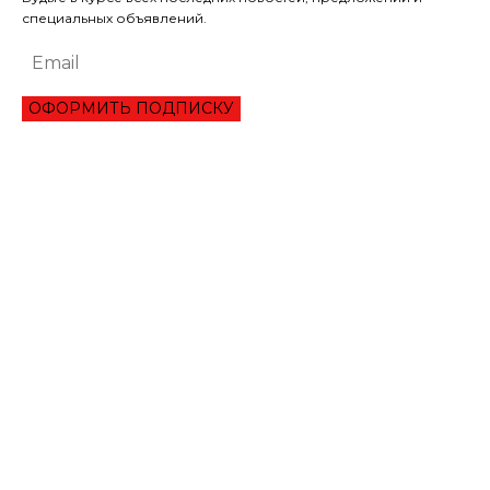
специальных объявлений.
ОФОРМИТЬ ПОДПИСКУ
ЭКОНОМИКА
ПРЕИМУЩЕСТВА ОНЛАЙН КРЕДИТА «ВАША ГОТИВОЧКА»?
НБУ ОЦЕНИЛ ГЛУБИНУ КВАРТАЛЬНОЕ ПАДЕНИЕ ВВП
ЦЕНА НА ЗОЛОТО УСТАНОВИЛА ИСТОРИЧЕСКИЙ МАКСИМУМ
ЗАПАСЫ ГАЗА В ПХГ УКРАИНЫ ПРЕВЫСИЛИ 22 МЛРД КУБОМЕТРОВ
КАБМИН ОЦЕНИЛ ПАДЕНИЕ ЭКОНОМИКИ ЗА КВАРТАЛ НА 14%