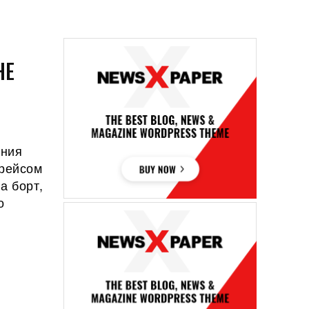
НЕ
и
ения
 рейсом
а борт,
о