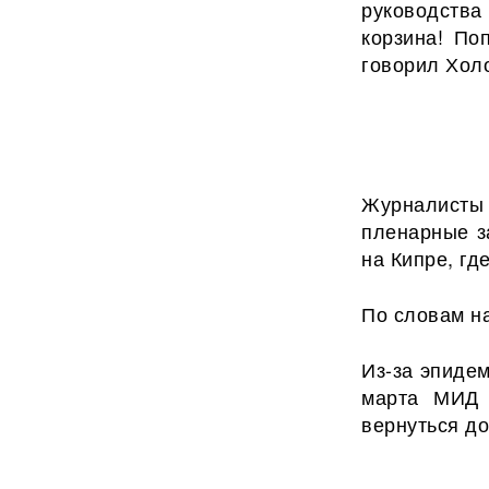
руководств
корзина! По
говорил Хол
Журналисты 
пленарные з
на Кипре, гд
По словам на
Из-за эпиде
марта МИД 
вернуться д