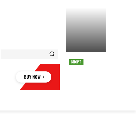
СПОРТ
СТРАШНАЯ АВАРИЯ
ОСТАНОВИЛА ГОНКУ
MOTOGP В АВСТРИИ
ОВЬЕ
НАУКА
АВТО
КУЛЬТУРА
СПОРТ
MORE
АУКА
АВТО
КУЛЬТУРА
СПОРТ
MORE