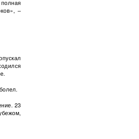
 полная
ков», –
опускал
ходился
е.
болел.
ние. 23
убежом,