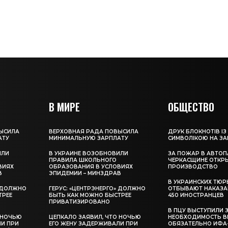
В МИРЕ
ОБЩЕСТВО
ЫСИЛА
ВЕРХОВНАЯ РАДА ПОВЫСИЛА
ДРУК БЛОКНОТІВ ІЗ
АТУ
МИНИМАЛЬНУЮ ЗАРПЛАТУ
СИМВОЛІКОЮ НА З
ИЛИ
В УКРАИНЕ ВОЗОБНОВИЛИ
ЗА ПОЖАР В АВТОП
ПРАВИЛА ШКОЛЬНОГО
ЧЕРКАСЩИНЕ ОТКР
ВИЯХ
ОБРАЗОВАНИЯ В УСЛОВИЯХ
ПРОИЗВОДСТВО
В
ЭПИДЕМИИ – МИНЗДРАВ
В УКРАИНСКИХ ТЮР
» ДОЛЖНО
ГЕРУС: «ЦЕНТРЭНЕРГО» ДОЛЖНО
ОТБЫВАЮТ НАКАЗА
ТРЕЕ
БЫТЬ КАК МОЖНО БЫСТРЕЕ
450 ИНОСТРАНЦЕВ
ПРИВАТИЗИРОВАНО
В ПЦУ ВЫСТУПИЛИ 
 НОЧЬЮ
ЦЕПКАЛО ЗАЯВИЛ, ЧТО НОЧЬЮ
НЕОБХОДИМОСТЬ В
ЛИ ПРИ
ЕГО ЖЕНУ ЗАДЕРЖИВАЛИ ПРИ
ОБЯЗАТЕЛЬНО ИФА