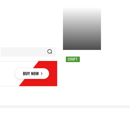
СПОРТ
СТРАШНАЯ АВАРИЯ
ОСТАНОВИЛА ГОНКУ
MOTOGP В АВСТРИИ
ОВЬЕ
НАУКА
АВТО
КУЛЬТУРА
СПОРТ
MORE
АУКА
АВТО
КУЛЬТУРА
СПОРТ
MORE