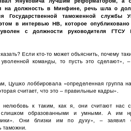
ывал Януковича лучшим реформатором, а с
л на должность в Минфине, речь шла о до
еля Государственной таможенной службы У
 этом в интервью НВ, которое опубликовано
 уволен с должности руководителя ГТСУ 
сказать? Если кто-то может объяснить, почему та
уволенной команды, то пусть это сделают», –
ам, Цушко лоббировала «определенная группа н
оторая считает, что это – правильные кадры».
 нелюбовь к таким, как я, они считают нас 
 слишком образованными и умными. А им н
нники». Они близки им по духу», – заявил
ь таможни.