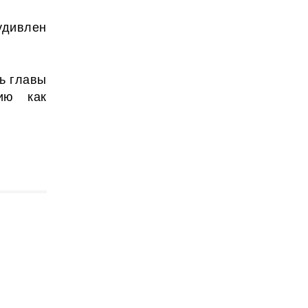
удивлен
ь главы
ию как