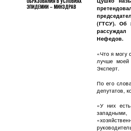
Цушко наз
ОБРАЗОВАНИЯ В УСЛОВИЯХ
ЭПИДЕМИИ – МИНЗДРАВ
претендова
председат
(ГТСУ). Об
рассуждал
Нефедов.
«Что я могу 
лучше моей 
Эксперт.
По его слов
депутатов, к
«У них есть
западными,
«хозяйстве
руководител