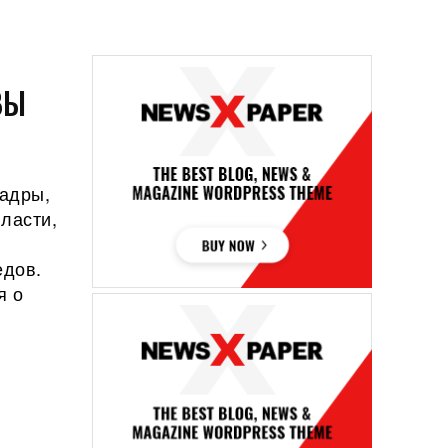
ВЫ
кадры,
ласти,
едов.
я о