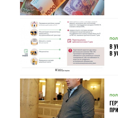
ПОЛ
В У
В У
ПОЛ
ГЕР
ПР