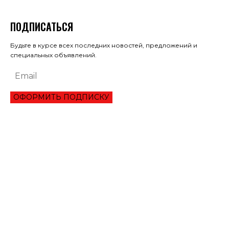
ПОДПИСАТЬСЯ
Будьте в курсе всех последних новостей, предложений и
специальных объявлений.
ОФОРМИТЬ ПОДПИСКУ
ЭКОНОМИКА
ПРЕИМУЩЕСТВА ОНЛАЙН КРЕДИТА «ВАША ГОТИВОЧКА»?
НБУ ОЦЕНИЛ ГЛУБИНУ КВАРТАЛЬНОЕ ПАДЕНИЕ ВВП