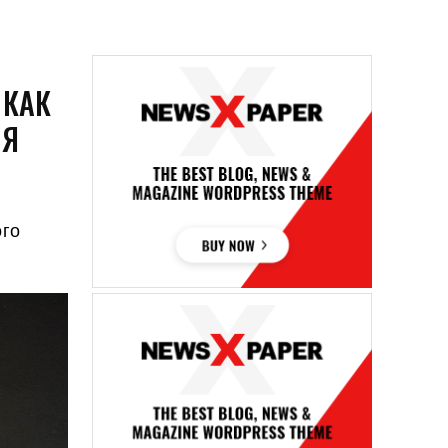
 КАК
ИЯ
ого