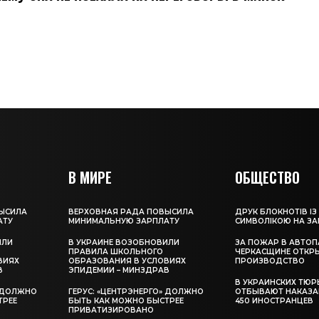
В МИРЕ
ОБЩЕСТВО
ЫСИЛА
ВЕРХОВНАЯ РАДА ПОВЫСИЛА
ДРУК БЛОКНОТІВ ІЗ
АТУ
МИНИМАЛЬНУЮ ЗАРПЛАТУ
СИМВОЛІКОЮ НА З
ИЛИ
В УКРАИНЕ ВОЗОБНОВИЛИ
ЗА ПОЖАР В АВТОП
ПРАВИЛА ШКОЛЬНОГО
ЧЕРКАСЩИНЕ ОТКР
ВИЯХ
ОБРАЗОВАНИЯ В УСЛОВИЯХ
ПРОИЗВОДСТВО
В
ЭПИДЕМИИ – МИНЗДРАВ
В УКРАИНСКИХ ТЮР
» ДОЛЖНО
ГЕРУС: «ЦЕНТРЭНЕРГО» ДОЛЖНО
ОТБЫВАЮТ НАКАЗА
ТРЕЕ
БЫТЬ КАК МОЖНО БЫСТРЕЕ
450 ИНОСТРАНЦЕВ
ПРИВАТИЗИРОВАНО