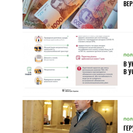
ВЕ
ПОЛ
В У
В У
ПОЛ
ГЕР