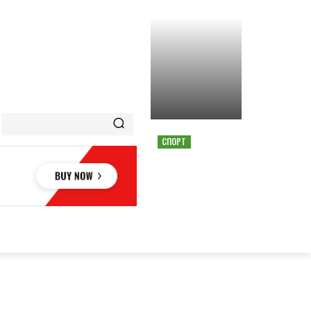
СПОРТ
СТРАШНАЯ АВАРИЯ
ОСТАНОВИЛА ГОНКУ
MOTOGP В АВСТРИИ
ОВЬЕ
НАУКА
АВТО
КУЛЬТУРА
СПОРТ
MORE
АУКА
АВТО
КУЛЬТУРА
СПОРТ
MORE