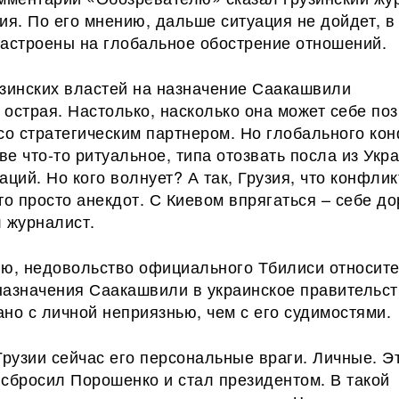
ия. По его мнению, дальше ситуация не дойдет, в
настроены на глобальное обострение отношений.
узинских властей на назначение Саакашвили
острая. Настолько, насколько она может себе по
со стратегическим партнером. Но глобального ко
зве что-то ритуальное, типа отозвать посла из Укр
аций. Но кого волнует? А так, Грузия, что конфлик
то просто анекдот. С Киевом впрягаться – себе д
 журналист.
ию, недовольство официального Тбилиси относит
назначения Саакашвили в украинское правительст
но с личной неприязнью, чем с его судимостями.
Грузии сейчас его персональные враги. Личные. Эт
 сбросил Порошенко и стал президентом. В такой