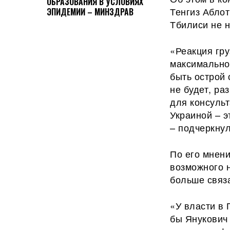
ОБРАЗОВАНИЯ В УСЛОВИЯХ
Тенгиз Аблот
ЭПИДЕМИИ – МИНЗДРАВ
Тбилиси не 
«Реакция гр
максимально 
быть острой 
не будет, ра
для консульт
Украиной – э
– подчеркнул
По его мнен
возможного 
больше связа
«У власти в 
бы Янукович