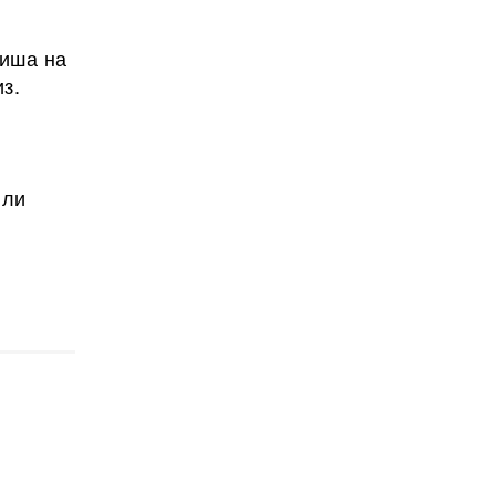
Миша на
з.
или