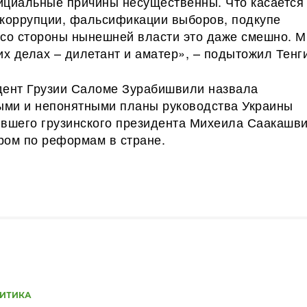
ициальные причины несущественны. Что касается
 коррупции, фальсификации выборов, подкупе
 со стороны нынешней власти это даже смешно. 
их делах – дилетант и аматер», – подытожил Тенги
дент Грузии Саломе Зурабишвили назвала
ми и непонятными планы руководства Украины
ывшего грузинского президента Михеила Саакашв
ром по реформам в стране.
ИТИКА