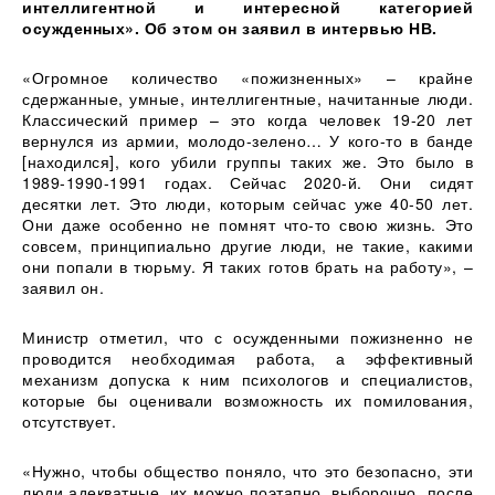
интеллигентной и интересной категорией
осужденных». Об этом он заявил в интервью НВ.
«Огромное количество «пожизненных» – крайне
сдержанные, умные, интеллигентные, начитанные люди.
Классический пример – это когда человек 19-20 лет
вернулся из армии, молодо-зелено… У кого-то в банде
[находился], кого убили группы таких же. Это было в
1989-1990-1991 годах. Сейчас 2020-й. Они сидят
десятки лет. Это люди, которым сейчас уже 40-50 лет.
Они даже особенно не помнят что-то свою жизнь. Это
совсем, принципиально другие люди, не такие, какими
они попали в тюрьму. Я таких готов брать на работу», –
заявил он.
Министр отметил, что с осужденными пожизненно не
проводится необходимая работа, а эффективный
механизм допуска к ним психологов и специалистов,
которые бы оценивали возможность их помилования,
отсутствует.
«Нужно, чтобы общество поняло, что это безопасно, эти
люди адекватные, их можно поэтапно, выборочно, после