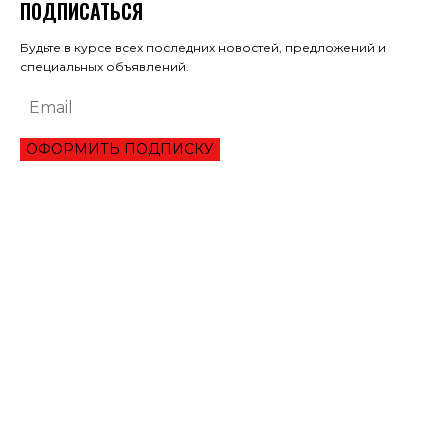
ПОДПИСАТЬСЯ
Будьте в курсе всех последних новостей, предложений и
специальных объявлений.
ОФОРМИТЬ ПОДПИСКУ
ЭКОНОМИКА
ПРЕИМУЩЕСТВА ОНЛАЙН КРЕДИТА «ВАША ГОТИВОЧКА»?
НБУ ОЦЕНИЛ ГЛУБИНУ КВАРТАЛЬНОЕ ПАДЕНИЕ ВВП
ЦЕНА НА ЗОЛОТО УСТАНОВИЛА ИСТОРИЧЕСКИЙ МАКСИМУМ