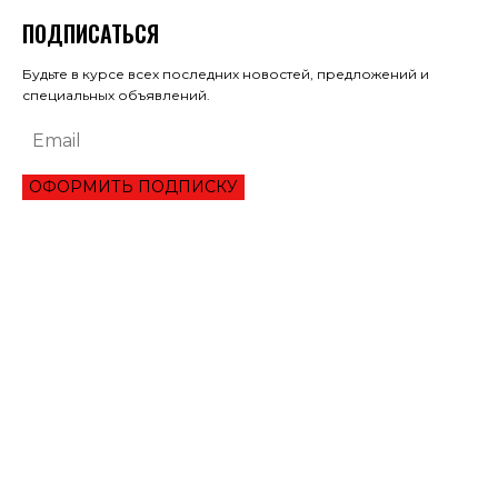
ПОДПИСАТЬСЯ
Будьте в курсе всех последних новостей, предложений и
специальных объявлений.
ОФОРМИТЬ ПОДПИСКУ
ЭКОНОМИКА
ПРЕИМУЩЕСТВА ОНЛАЙН КРЕДИТА «ВАША ГОТИВОЧКА»?
НБУ ОЦЕНИЛ ГЛУБИНУ КВАРТАЛЬНОЕ ПАДЕНИЕ ВВП
ЦЕНА НА ЗОЛОТО УСТАНОВИЛА ИСТОРИЧЕСКИЙ МАКСИМУМ