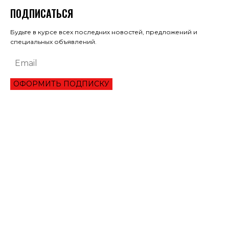
ПОДПИСАТЬСЯ
Будьте в курсе всех последних новостей, предложений и
специальных объявлений.
ОФОРМИТЬ ПОДПИСКУ
ЭКОНОМИКА
ПРЕИМУЩЕСТВА ОНЛАЙН КРЕДИТА «ВАША ГОТИВОЧКА»?
НБУ ОЦЕНИЛ ГЛУБИНУ КВАРТАЛЬНОЕ ПАДЕНИЕ ВВП
ЦЕНА НА ЗОЛОТО УСТАНОВИЛА ИСТОРИЧЕСКИЙ МАКСИМУМ