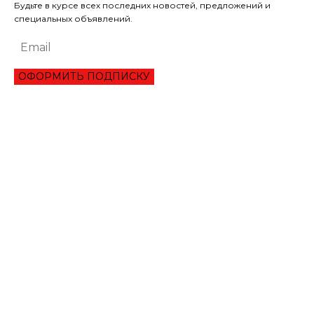
Будьте в курсе всех последних новостей, предложений и
специальных объявлений.
ОФОРМИТЬ ПОДПИСКУ
ЭКОНОМИКА
ПРЕИМУЩЕСТВА ОНЛАЙН КРЕДИТА «ВАША ГОТИВОЧКА»?
НБУ ОЦЕНИЛ ГЛУБИНУ КВАРТАЛЬНОЕ ПАДЕНИЕ ВВП
ЦЕНА НА ЗОЛОТО УСТАНОВИЛА ИСТОРИЧЕСКИЙ МАКСИМУМ
ЗАПАСЫ ГАЗА В ПХГ УКРАИНЫ ПРЕВЫСИЛИ 22 МЛРД КУБОМЕТРОВ