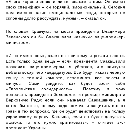
«Я его хорошо знаю и лично знаком с ним. Он имеет
свою специфику – он горячий, эмоциональный. Сегодня
нам именно такие эмоциональные люди, которые не
склонны долго рассуждать, нужны», – сказал он.
По словам Кравчука, на месте президента Владимира
Зеленского он бы Саакашвили назначил вице-премьер-
министром.
«И он имеет опыт, знает всю систему и рычаги власти.
Есть только одна вещь – если президента Саакашвили
назначить вице-премьером, я убежден, что начнутся
дебаты вокруг его кандидатуры. Все будут искать черную
кошку в темной комнате, вспоминать все плюсы и
минусы. Сами увидите, как будет вести себя
«Европейская солидарность»… Поэтому я хочу
попросить президента Зеленского и премьер-министра и
Верховную Раду: если они назначат Саакашвили, а я
хотел бы этого, то ему надо помочь и защитить его от
грязи в тех вопросах, где он будет действовать на пользу
украинскому народу. Конечно, если он будет допускать
ошибки, то его нужно критиковать», – считает экс-
президент Украины.