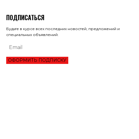
ПОДПИСАТЬСЯ
Будьте в курсе всех последних новостей, предложений и
специальных объявлений.
ОФОРМИТЬ ПОДПИСКУ
ЭКОНОМИКА
ПРЕИМУЩЕСТВА ОНЛАЙН КРЕДИТА «ВАША ГОТИВОЧКА»?
НБУ ОЦЕНИЛ ГЛУБИНУ КВАРТАЛЬНОЕ ПАДЕНИЕ ВВП