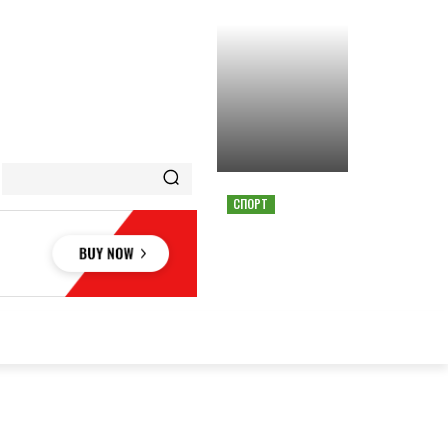
СПОРТ
СТРАШНАЯ АВАРИЯ
ОСТАНОВИЛА ГОНКУ
MOTOGP В АВСТРИИ
ОВЬЕ
НАУКА
АВТО
КУЛЬТУРА
СПОРТ
MORE
АУКА
АВТО
КУЛЬТУРА
СПОРТ
MORE