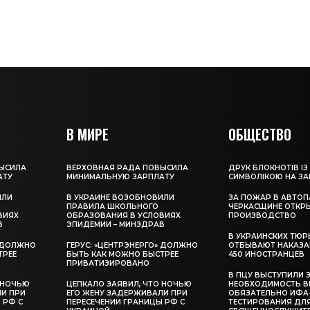
В МИРЕ
ОБЩЕСТВО
ЫСИЛА
ВЕРХОВНАЯ РАДА ПОВЫСИЛА
ДРУК БЛОКНОТІВ ІЗ
АТУ
МИНИМАЛЬНУЮ ЗАРПЛАТУ
СИМВОЛІКОЮ НА З
ИЛИ
В УКРАИНЕ ВОЗОБНОВИЛИ
ЗА ПОЖАР В АВТОП
ПРАВИЛА ШКОЛЬНОГО
ЧЕРКАСЩИНЕ ОТКР
ВИЯХ
ОБРАЗОВАНИЯ В УСЛОВИЯХ
ПРОИЗВОДСТВО
В
ЭПИДЕМИИ – МИНЗДРАВ
В УКРАИНСКИХ ТЮР
» ДОЛЖНО
ГЕРУС: «ЦЕНТРЭНЕРГО» ДОЛЖНО
ОТБЫВАЮТ НАКАЗА
ТРЕЕ
БЫТЬ КАК МОЖНО БЫСТРЕЕ
450 ИНОСТРАНЦЕВ
ПРИВАТИЗИРОВАНО
В ПЦУ ВЫСТУПИЛИ 
 НОЧЬЮ
ЦЕПКАЛО ЗАЯВИЛ, ЧТО НОЧЬЮ
НЕОБХОДИМОСТЬ В
ЛИ ПРИ
ЕГО ЖЕНУ ЗАДЕРЖИВАЛИ ПРИ
ОБЯЗАТЕЛЬНО ИФА
 РФ С
ПЕРЕСЕЧЕНИИ ГРАНИЦЫ РФ С
ТЕСТИРОВАНИЯ ДЛ