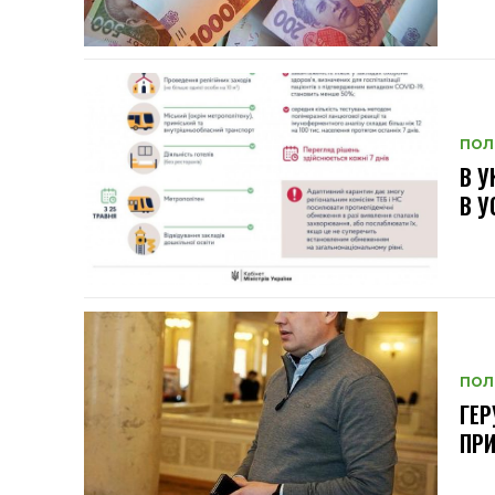
ПОЛ
В У
В У
ПОЛ
ГЕР
ПР