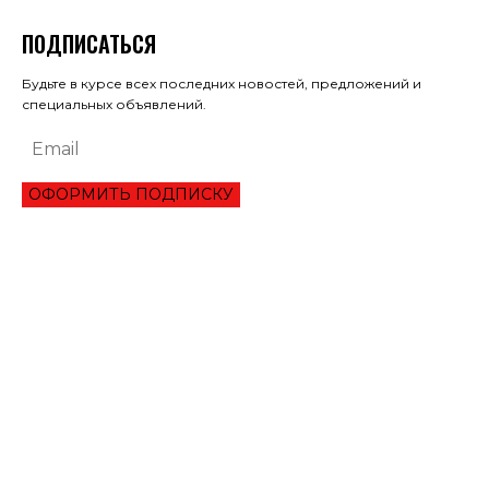
ПОДПИСАТЬСЯ
Будьте в курсе всех последних новостей, предложений и
специальных объявлений.
ОФОРМИТЬ ПОДПИСКУ
ЭКОНОМИКА
ПРЕИМУЩЕСТВА ОНЛАЙН КРЕДИТА «ВАША ГОТИВОЧКА»?
НБУ ОЦЕНИЛ ГЛУБИНУ КВАРТАЛЬНОЕ ПАДЕНИЕ ВВП