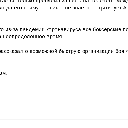
тается только проблема запрета на перелеты меж
когда его снимут — никто не знает», — цитирует 
.
о из-за пандемии коронавируса все боксерские п
а неопределенное время.
рассказал о возможной быструю организации боя
ам: