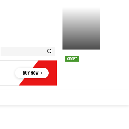
СПОРТ
СТРАШНАЯ АВАРИЯ
ОСТАНОВИЛА ГОНКУ
MOTOGP В АВСТРИИ
ОВЬЕ
НАУКА
АВТО
КУЛЬТУРА
СПОРТ
MORE
АУКА
АВТО
КУЛЬТУРА
СПОРТ
MORE