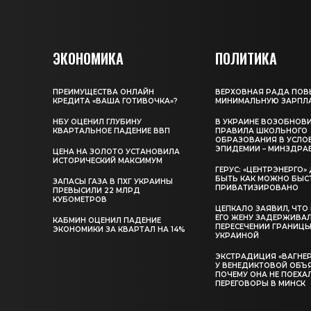
ЭКОНОМИКА
ПОЛИТИКА
ПРЕИМУЩЕСТВА ОНЛАЙН
ВЕРХОВНАЯ РАДА ПОВ
КРЕДИТА «ВАША ГОТИВОЧКА»?
МИНИМАЛЬНУЮ ЗАРПЛ
НБУ ОЦЕНИЛ ГЛУБИНУ
В УКРАИНЕ ВОЗОБНОВ
КВАРТАЛЬНОЕ ПАДЕНИЕ ВВП
ПРАВИЛА ШКОЛЬНОГО
ОБРАЗОВАНИЯ В УСЛО
ЭПИДЕМИИ – МИНЗДРА
ЦЕНА НА ЗОЛОТО УСТАНОВИЛА
ИСТОРИЧЕСКИЙ МАКСИМУМ
ГЕРУС: «ЦЕНТРЭНЕРГО
БЫТЬ КАК МОЖНО БЫС
ЗАПАСЫ ГАЗА В ПХГ УКРАИНЫ
ПРИВАТИЗИРОВАНО
ПРЕВЫСИЛИ 22 МЛРД
КУБОМЕТРОВ
ЦЕПКАЛО ЗАЯВИЛ, ЧТО
ЕГО ЖЕНУ ЗАДЕРЖИВА
КАБМИН ОЦЕНИЛ ПАДЕНИЕ
ПЕРЕСЕЧЕНИИ ГРАНИЦЫ
ЭКОНОМИКИ ЗА КВАРТАЛ НА 14%
УКРАИНОЙ
ЭКСТРАДИЦИЯ «ВАГНЕР
У ВЕНЕДИКТОВОЙ ОБЪ
ПОЧЕМУ ОНА НЕ ПОЕХА
ПЕРЕГОВОРЫ В МИНСК