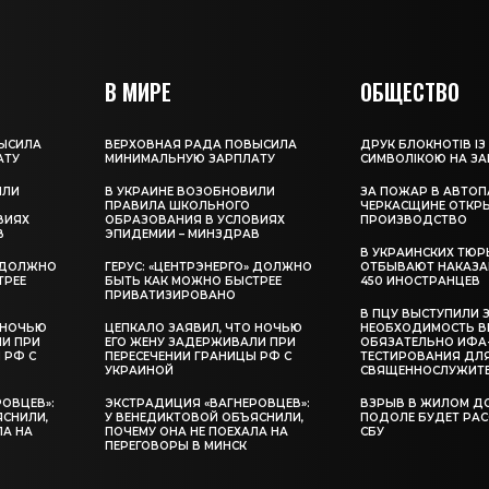
В МИРЕ
ОБЩЕСТВО
ЫСИЛА
ВЕРХОВНАЯ РАДА ПОВЫСИЛА
ДРУК БЛОКНОТІВ ІЗ
АТУ
МИНИМАЛЬНУЮ ЗАРПЛАТУ
СИМВОЛІКОЮ НА З
ИЛИ
В УКРАИНЕ ВОЗОБНОВИЛИ
ЗА ПОЖАР В АВТОП
ПРАВИЛА ШКОЛЬНОГО
ЧЕРКАСЩИНЕ ОТКР
ВИЯХ
ОБРАЗОВАНИЯ В УСЛОВИЯХ
ПРОИЗВОДСТВО
В
ЭПИДЕМИИ – МИНЗДРАВ
В УКРАИНСКИХ ТЮР
» ДОЛЖНО
ГЕРУС: «ЦЕНТРЭНЕРГО» ДОЛЖНО
ОТБЫВАЮТ НАКАЗА
ТРЕЕ
БЫТЬ КАК МОЖНО БЫСТРЕЕ
450 ИНОСТРАНЦЕВ
ПРИВАТИЗИРОВАНО
В ПЦУ ВЫСТУПИЛИ 
 НОЧЬЮ
ЦЕПКАЛО ЗАЯВИЛ, ЧТО НОЧЬЮ
НЕОБХОДИМОСТЬ В
ЛИ ПРИ
ЕГО ЖЕНУ ЗАДЕРЖИВАЛИ ПРИ
ОБЯЗАТЕЛЬНО ИФА
 РФ С
ПЕРЕСЕЧЕНИИ ГРАНИЦЫ РФ С
ТЕСТИРОВАНИЯ ДЛ
УКРАИНОЙ
СВЯЩЕННОСЛУЖИТ
ОВЦЕВ»:
ЭКСТРАДИЦИЯ «ВАГНЕРОВЦЕВ»:
ВЗРЫВ В ЖИЛОМ Д
ЯСНИЛИ,
У ВЕНЕДИКТОВОЙ ОБЪЯСНИЛИ,
ПОДОЛЕ БУДЕТ РА
ЛА НА
ПОЧЕМУ ОНА НЕ ПОЕХАЛА НА
СБУ
ПЕРЕГОВОРЫ В МИНСК