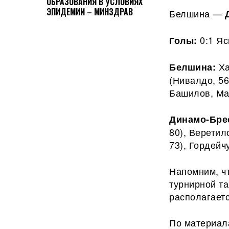
ОБРАЗОВАНИЯ В УСЛОВИЯХ
ЭПИДЕМИИ – МИНЗДРАВ
Белшина —
0:1 Яс
Голы:
Ха
Белшина:
(Нивалдо, 56
Башилов, Ма
Динамо-Бре
80), Верети
73), Гордейч
Напомним, ч
турнирной та
располагаетс
По материал