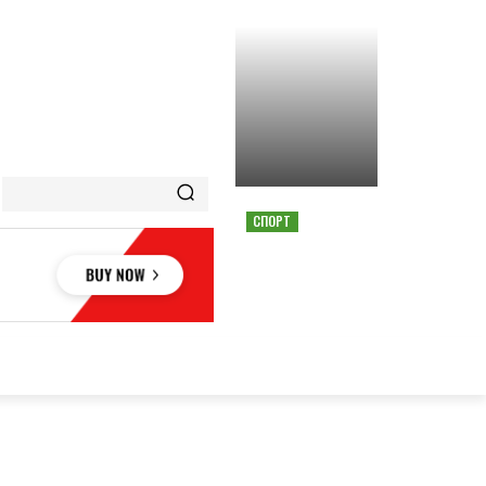
СПОРТ
СТРАШНАЯ АВАРИЯ
ОСТАНОВИЛА ГОНКУ
MOTOGP В АВСТРИИ
ОВЬЕ
НАУКА
АВТО
КУЛЬТУРА
СПОРТ
MORE
АУКА
АВТО
КУЛЬТУРА
СПОРТ
MORE