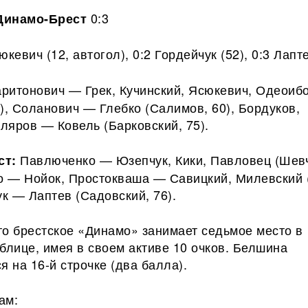
0:3
Динамо-Брест
юкевич (12, автогол), 0:2 Гордейчук (52), 0:3 Лапте
ритонович — Грек, Кучинский, Ясюкевич, Одеоиб
), Соланович — Глебко (Салимов, 60), Бордуков,
ляров — Ковель (Барковский, 75).
Павлюченко — Юзепчук, Кики, Павловец (Шев
ст:
ло — Нойок, Простокваша — Савицкий, Милевский 
ук — Лаптев (Садовский, 76).
то брестское «Динамо» занимает седьмое место в
блице, имея в своем активе 10 очков. Белшина
я на 16-й строчке (два балла).
ам: