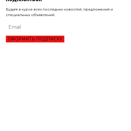
Будьте в курсе всех последних новостей, предложений и
специальных объявлений.
ОФОРМИТЬ ПОДПИСКУ
ЭКОНОМИКА
ПРЕИМУЩЕСТВА ОНЛАЙН КРЕДИТА «ВАША ГОТИВОЧКА»?
НБУ ОЦЕНИЛ ГЛУБИНУ КВАРТАЛЬНОЕ ПАДЕНИЕ ВВП
ЦЕНА НА ЗОЛОТО УСТАНОВИЛА ИСТОРИЧЕСКИЙ МАКСИМУМ
ЗАПАСЫ ГАЗА В ПХГ УКРАИНЫ ПРЕВЫСИЛИ 22 МЛРД КУБОМЕТРОВ