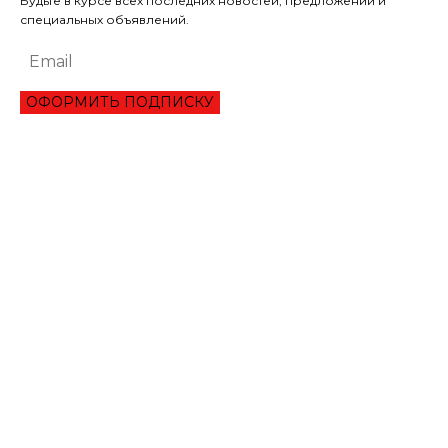
Будьте в курсе всех последних новостей, предложений и
специальных объявлений.
ОФОРМИТЬ ПОДПИСКУ
ЭКОНОМИКА
ПРЕИМУЩЕСТВА ОНЛАЙН КРЕДИТА «ВАША ГОТИВОЧКА»?
НБУ ОЦЕНИЛ ГЛУБИНУ КВАРТАЛЬНОЕ ПАДЕНИЕ ВВП
ЦЕНА НА ЗОЛОТО УСТАНОВИЛА ИСТОРИЧЕСКИЙ МАКСИМУМ
ЗАПАСЫ ГАЗА В ПХГ УКРАИНЫ ПРЕВЫСИЛИ 22 МЛРД КУБОМЕТРОВ
КАБМИН ОЦЕНИЛ ПАДЕНИЕ ЭКОНОМИКИ ЗА КВАРТАЛ НА 14%