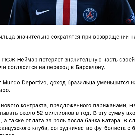
ильца значительно сократятся при возвращении н
ПСЖ Неймар потеряет значительную часть своей
ли согласится на переход в Барселону.
 Mundo Deportivo, доход бразильца уменьшится н
вро.
 нового
контракта, предложенного парижанами, Н
тывать около 52 миллионов в год. В эту сумму вх
 а также оплата за роль посла банка Катара. В с
анцузского клуба, сотрудничество футболиста с 