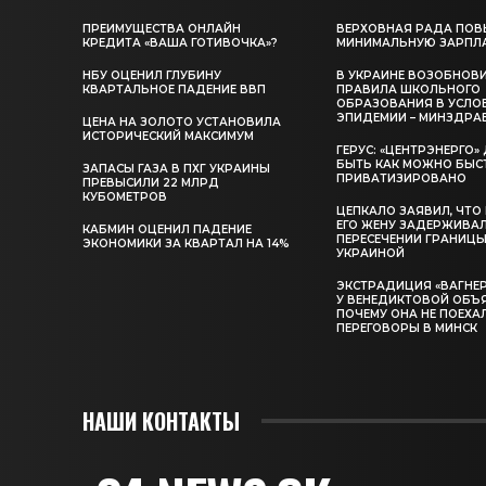
ПРЕИМУЩЕСТВА ОНЛАЙН
ВЕРХОВНАЯ РАДА ПОВ
КРЕДИТА «ВАША ГОТИВОЧКА»?
МИНИМАЛЬНУЮ ЗАРПЛ
НБУ ОЦЕНИЛ ГЛУБИНУ
В УКРАИНЕ ВОЗОБНОВ
КВАРТАЛЬНОЕ ПАДЕНИЕ ВВП
ПРАВИЛА ШКОЛЬНОГО
ОБРАЗОВАНИЯ В УСЛО
ЭПИДЕМИИ – МИНЗДРА
ЦЕНА НА ЗОЛОТО УСТАНОВИЛА
ИСТОРИЧЕСКИЙ МАКСИМУМ
ГЕРУС: «ЦЕНТРЭНЕРГО
БЫТЬ КАК МОЖНО БЫС
ЗАПАСЫ ГАЗА В ПХГ УКРАИНЫ
ПРИВАТИЗИРОВАНО
ПРЕВЫСИЛИ 22 МЛРД
КУБОМЕТРОВ
ЦЕПКАЛО ЗАЯВИЛ, ЧТО
ЕГО ЖЕНУ ЗАДЕРЖИВА
КАБМИН ОЦЕНИЛ ПАДЕНИЕ
ПЕРЕСЕЧЕНИИ ГРАНИЦЫ
ЭКОНОМИКИ ЗА КВАРТАЛ НА 14%
УКРАИНОЙ
ЭКСТРАДИЦИЯ «ВАГНЕР
У ВЕНЕДИКТОВОЙ ОБЪ
ПОЧЕМУ ОНА НЕ ПОЕХА
ПЕРЕГОВОРЫ В МИНСК
НАШИ КОНТАКТЫ