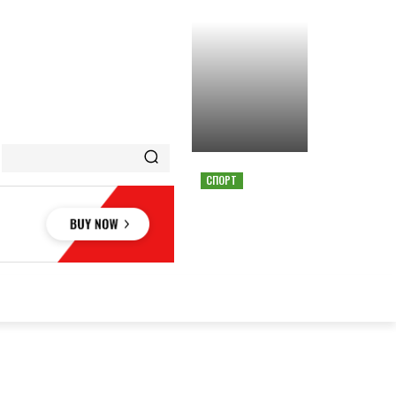
СПОРТ
СТРАШНАЯ АВАРИЯ
ОСТАНОВИЛА ГОНКУ
MOTOGP В АВСТРИИ
ОВЬЕ
НАУКА
АВТО
КУЛЬТУРА
СПОРТ
MORE
АУКА
АВТО
КУЛЬТУРА
СПОРТ
MORE