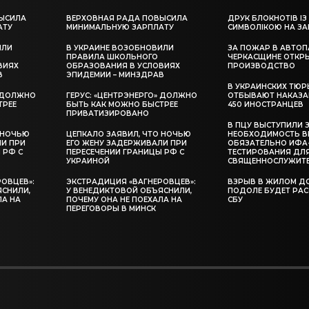
ЫСИЛА
ВЕРХОВНАЯ РАДА ПОВЫСИЛА
ДРУК БЛОКНОТІВ ІЗ
АТУ
МИНИМАЛЬНУЮ ЗАРПЛАТУ
СИМВОЛІКОЮ НА З
ИЛИ
В УКРАИНЕ ВОЗОБНОВИЛИ
ЗА ПОЖАР В АВТОП
ПРАВИЛА ШКОЛЬНОГО
ЧЕРКАСЩИНЕ ОТКР
ВИЯХ
ОБРАЗОВАНИЯ В УСЛОВИЯХ
ПРОИЗВОДСТВО
В
ЭПИДЕМИИ – МИНЗДРАВ
В УКРАИНСКИХ ТЮР
» ДОЛЖНО
ГЕРУС: «ЦЕНТРЭНЕРГО» ДОЛЖНО
ОТБЫВАЮТ НАКАЗА
ТРЕЕ
БЫТЬ КАК МОЖНО БЫСТРЕЕ
450 ИНОСТРАНЦЕВ
ПРИВАТИЗИРОВАНО
В ПЦУ ВЫСТУПИЛИ 
 НОЧЬЮ
ЦЕПКАЛО ЗАЯВИЛ, ЧТО НОЧЬЮ
НЕОБХОДИМОСТЬ В
ЛИ ПРИ
ЕГО ЖЕНУ ЗАДЕРЖИВАЛИ ПРИ
ОБЯЗАТЕЛЬНО ИФА
 РФ С
ПЕРЕСЕЧЕНИИ ГРАНИЦЫ РФ С
ТЕСТИРОВАНИЯ ДЛ
УКРАИНОЙ
СВЯЩЕННОСЛУЖИТ
ОВЦЕВ»:
ЭКСТРАДИЦИЯ «ВАГНЕРОВЦЕВ»:
ВЗРЫВ В ЖИЛОМ Д
ЯСНИЛИ,
У ВЕНЕДИКТОВОЙ ОБЪЯСНИЛИ,
ПОДОЛЕ БУДЕТ РА
ЛА НА
ПОЧЕМУ ОНА НЕ ПОЕХАЛА НА
СБУ
ПЕРЕГОВОРЫ В МИНСК