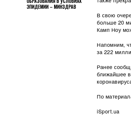
также прекра
ОБРАЗОВАНИЯ В УСЛОВИЯХ
ЭПИДЕМИИ – МИНЗДРАВ
В свою очере
больше 20 м
Камп Ноу мо
Напомним, ч
за 222 милли
Ранее сообща
ближайшее вр
коронавирус
По материал
iSport.ua