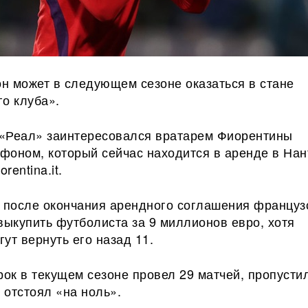
н может в следующем сезоне оказаться в стане
о клуба».
«Реал» заинтересовался вратарем Фиорентины
фоном, который сейчас находится в аренде в Нан
rentina.it.
о после окончания арендного соглашения
француз
выкупить футболиста за 9 миллионов евро, хотя
ут вернуть его назад 11.
рок в текущем сезоне провел 29 матчей, пропусти
з отстоял «на ноль».