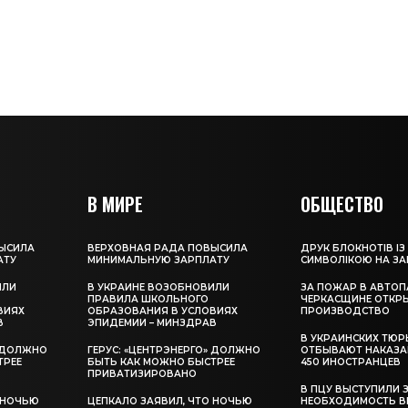
В МИРЕ
ОБЩЕСТВО
ЫСИЛА
ВЕРХОВНАЯ РАДА ПОВЫСИЛА
ДРУК БЛОКНОТІВ ІЗ
АТУ
МИНИМАЛЬНУЮ ЗАРПЛАТУ
СИМВОЛІКОЮ НА З
ИЛИ
В УКРАИНЕ ВОЗОБНОВИЛИ
ЗА ПОЖАР В АВТОП
ПРАВИЛА ШКОЛЬНОГО
ЧЕРКАСЩИНЕ ОТКР
ВИЯХ
ОБРАЗОВАНИЯ В УСЛОВИЯХ
ПРОИЗВОДСТВО
В
ЭПИДЕМИИ – МИНЗДРАВ
В УКРАИНСКИХ ТЮР
» ДОЛЖНО
ГЕРУС: «ЦЕНТРЭНЕРГО» ДОЛЖНО
ОТБЫВАЮТ НАКАЗА
ТРЕЕ
БЫТЬ КАК МОЖНО БЫСТРЕЕ
450 ИНОСТРАНЦЕВ
ПРИВАТИЗИРОВАНО
В ПЦУ ВЫСТУПИЛИ 
 НОЧЬЮ
ЦЕПКАЛО ЗАЯВИЛ, ЧТО НОЧЬЮ
НЕОБХОДИМОСТЬ В