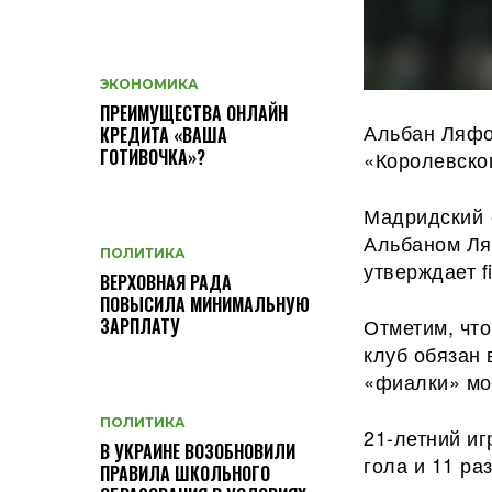
ЭКОНОМИКА
ПРЕИМУЩЕСТВА ОНЛАЙН
Альбан Ляфо
КРЕДИТА «ВАША
ГОТИВОЧКА»?
«Королевског
Мадридский 
Альбаном Ля
ПОЛИТИКА
утверждает fio
ВЕРХОВНАЯ РАДА
ПОВЫСИЛА МИНИМАЛЬНУЮ
Отметим, чт
ЗАРПЛАТУ
клуб обязан 
«фиалки» мог
ПОЛИТИКА
21-летний иг
В УКРАИНЕ ВОЗОБНОВИЛИ
гола и 11 ра
ПРАВИЛА ШКОЛЬНОГО