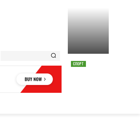
СПОРТ
СТРАШНАЯ АВАРИЯ
ОСТАНОВИЛА ГОНКУ
MOTOGP В АВСТРИИ
ОВЬЕ
НАУКА
АВТО
КУЛЬТУРА
СПОРТ
MORE
АУКА
АВТО
КУЛЬТУРА
СПОРТ
MORE