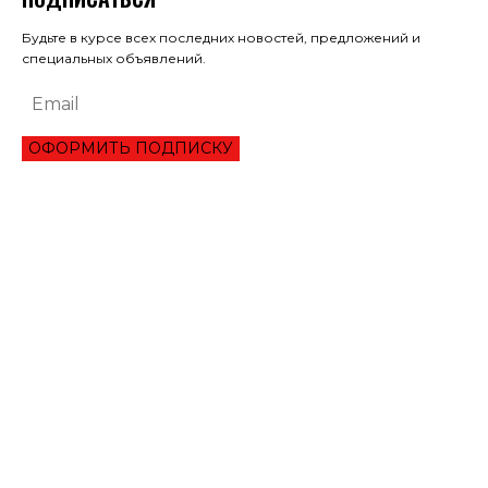
Будьте в курсе всех последних новостей, предложений и
специальных объявлений.
ОФОРМИТЬ ПОДПИСКУ
ЭКОНОМИКА
ПРЕИМУЩЕСТВА ОНЛАЙН КРЕДИТА «ВАША ГОТИВОЧКА»?
НБУ ОЦЕНИЛ ГЛУБИНУ КВАРТАЛЬНОЕ ПАДЕНИЕ ВВП
ЦЕНА НА ЗОЛОТО УСТАНОВИЛА ИСТОРИЧЕСКИЙ МАКСИМУМ
ЗАПАСЫ ГАЗА В ПХГ УКРАИНЫ ПРЕВЫСИЛИ 22 МЛРД КУБОМЕТРОВ