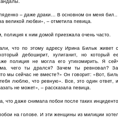
кандалы.
ляденко – даже драки… В основном он меня бил…
за великой любви», – отметила певица.
, полиция к ним домой приезжала очень часто.
али, что по этому адресу Ирина Билык живет 
который дебоширит, хулиганит, но который е
же полиция не могла его утихомирить. Я сей
има. чего ты дрался? Зачем ты ревновал? З
что мы сейчас не вместе?» Он говорит: «Вот, Бил
тебя люблю, что ревную». Все, это один ответ, 
казать не может», – рассказала певица.
, что даже снимала побои после таких инциденто
побои на голове. И эти женщины из милиции хотел