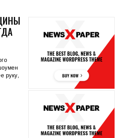
НЩИНЫ
ГДА
ого
шоумен
е руку,