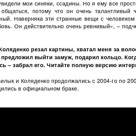
увидели мои синяки, ссадины. Но я ему все прос
общаться, потому что он очень талантливый ч
ный. Наверняка эти странные вещи с человеком
овь. Он действительно очень ревнивый», – подч
Коляденко резал картины, хватал меня за воло
 предложил выйти замуж, подарил кольцо. Ког
сь – забрал его. Читайте полную версию инте
илык и Коляденко продолжались с 2004-го по 200
дились в официальном браке.