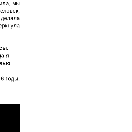
тила, мы
еловек,
 делала
еркнула
сы.
да я
рвью
6 годы.