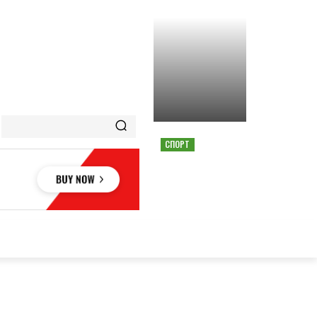
СПОРТ
СТРАШНАЯ АВАРИЯ
ОСТАНОВИЛА ГОНКУ
MOTOGP В АВСТРИИ
ОВЬЕ
НАУКА
АВТО
КУЛЬТУРА
СПОРТ
MORE
АУКА
АВТО
КУЛЬТУРА
СПОРТ
MORE