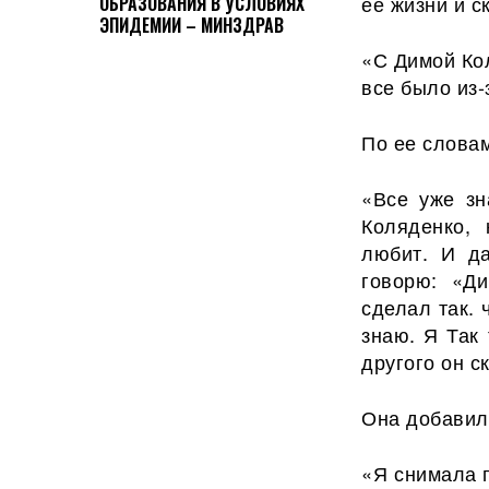
ее жизни и с
ОБРАЗОВАНИЯ В УСЛОВИЯХ
ЭПИДЕМИИ – МИНЗДРАВ
«С Димой Ко
все было из-
По ее словам
«Все уже зн
Коляденко, 
любит. И да
говорю: «Д
сделал так. 
знаю. Я Так 
другого он с
Она добавила
«Я снимала 