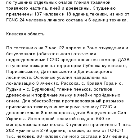
по тушению отдельных очагов тления травяной
травяного настила, пней и древесины. К тушению
привлечены 137 человек и 18 единиц техники, из них от
ГСЧС 24 человека личного состава и 6 единиц техники.
Киевская область:
По состоянию на 7 час. 22 апреля в Зоне отчуждения и
безусловного (обязательного) отселения
подразделениями ГСЧС предоставляется помощь ДАЗВ
в тушении пожаров на территории Лубянка купянского,
Паришівського, Дитятківського и Денисовицького
лесничеств. Основные усилия направлены на
локализацию 3 ячеек (с. Рассоха, с. Кривая Гора и с.
Рудьки – с. Буряковка) тление пеньков, остатков
древесины и торфяные яныку в ячейки пройденных
огнем. Для обустройства противопожарный разрывов
привлечено тяжелую инженерную технику ГСЧС и
дополнительно 8 шляхопрокладачів Вооруженных Сил
Украины. Инженерной техникой создано 640 км
минерализованных полос. К тушению привлечены 1 тыс.
202 мужчины и 279 единиц техники, из них от ГСЧС-1
тыс. человек. 68 человек личного состава и 237 единиц