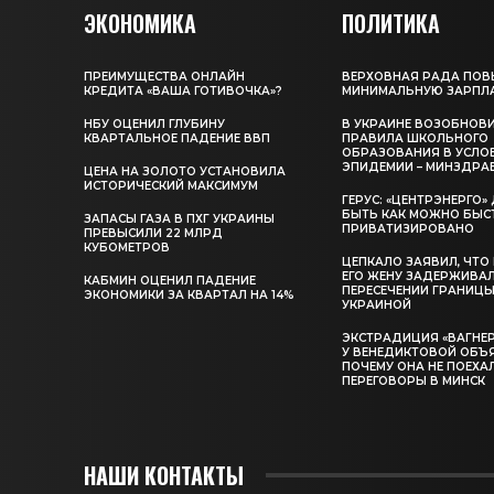
ЭКОНОМИКА
ПОЛИТИКА
ПРЕИМУЩЕСТВА ОНЛАЙН
ВЕРХОВНАЯ РАДА ПОВ
КРЕДИТА «ВАША ГОТИВОЧКА»?
МИНИМАЛЬНУЮ ЗАРПЛ
НБУ ОЦЕНИЛ ГЛУБИНУ
В УКРАИНЕ ВОЗОБНОВ
КВАРТАЛЬНОЕ ПАДЕНИЕ ВВП
ПРАВИЛА ШКОЛЬНОГО
ОБРАЗОВАНИЯ В УСЛО
ЭПИДЕМИИ – МИНЗДРА
ЦЕНА НА ЗОЛОТО УСТАНОВИЛА
ИСТОРИЧЕСКИЙ МАКСИМУМ
ГЕРУС: «ЦЕНТРЭНЕРГО
БЫТЬ КАК МОЖНО БЫС
ЗАПАСЫ ГАЗА В ПХГ УКРАИНЫ
ПРИВАТИЗИРОВАНО
ПРЕВЫСИЛИ 22 МЛРД
КУБОМЕТРОВ
ЦЕПКАЛО ЗАЯВИЛ, ЧТО
ЕГО ЖЕНУ ЗАДЕРЖИВА
КАБМИН ОЦЕНИЛ ПАДЕНИЕ
ПЕРЕСЕЧЕНИИ ГРАНИЦЫ
ЭКОНОМИКИ ЗА КВАРТАЛ НА 14%
УКРАИНОЙ
ЭКСТРАДИЦИЯ «ВАГНЕР
У ВЕНЕДИКТОВОЙ ОБЪ
ПОЧЕМУ ОНА НЕ ПОЕХА
ПЕРЕГОВОРЫ В МИНСК
НАШИ КОНТАКТЫ