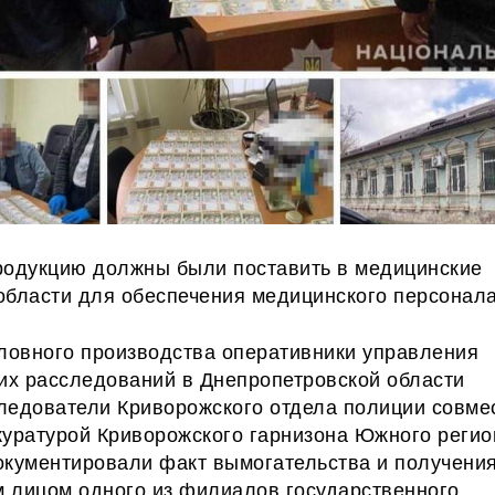
родукцию должны были поставить в медицинские
области для обеспечения медицинского персонала
оловного производства оперативники управления
ких расследований в Днепропетровской области
следователи
Криворожского отдела полиции совме
куратурой Криворожского гарнизона Южного регио
окументировали факт вымогательства и получени
 лицом одного из филиалов государственного