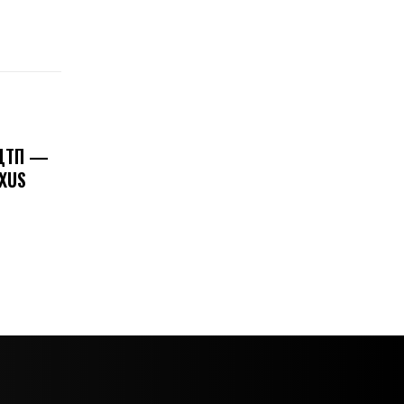
 ДТП —
XUS