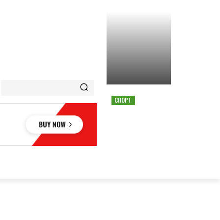
СПОРТ
СТРАШНАЯ АВАРИЯ
ОСТАНОВИЛА ГОНКУ
MOTOGP В АВСТРИИ
ОВЬЕ
НАУКА
АВТО
КУЛЬТУРА
СПОРТ
MORE
АУКА
АВТО
КУЛЬТУРА
СПОРТ
MORE