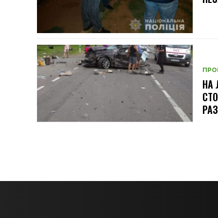
ПРО
НА 
СТО
РАЗ