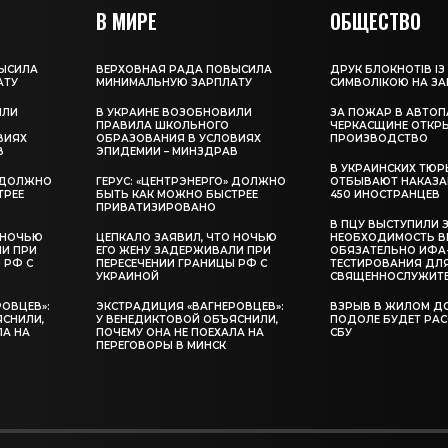
В МИРЕ
ОБЩЕСТВО
ЫСИЛА
ВЕРХОВНАЯ РАДА ПОВЫСИЛА
ДРУК БЛОКНОТІВ ІЗ
АТУ
МИНИМАЛЬНУЮ ЗАРПЛАТУ
СИМВОЛІКОЮ НА З
ИЛИ
В УКРАИНЕ ВОЗОБНОВИЛИ
ЗА ПОЖАР В АВТОП
ПРАВИЛА ШКОЛЬНОГО
ЧЕРКАСЩИНЕ ОТКР
ВИЯХ
ОБРАЗОВАНИЯ В УСЛОВИЯХ
ПРОИЗВОДСТВО
В
ЭПИДЕМИИ – МИНЗДРАВ
В УКРАИНСКИХ ТЮР
» ДОЛЖНО
ГЕРУС: «ЦЕНТРЭНЕРГО» ДОЛЖНО
ОТБЫВАЮТ НАКАЗА
ТРЕЕ
БЫТЬ КАК МОЖНО БЫСТРЕЕ
450 ИНОСТРАНЦЕВ
ПРИВАТИЗИРОВАНО
В ПЦУ ВЫСТУПИЛИ 
 НОЧЬЮ
ЦЕПКАЛО ЗАЯВИЛ, ЧТО НОЧЬЮ
НЕОБХОДИМОСТЬ В
ЛИ ПРИ
ЕГО ЖЕНУ ЗАДЕРЖИВАЛИ ПРИ
ОБЯЗАТЕЛЬНО ИФА
 РФ С
ПЕРЕСЕЧЕНИИ ГРАНИЦЫ РФ С
ТЕСТИРОВАНИЯ ДЛ
УКРАИНОЙ
СВЯЩЕННОСЛУЖИТ
ОВЦЕВ»:
ЭКСТРАДИЦИЯ «ВАГНЕРОВЦЕВ»:
ВЗРЫВ В ЖИЛОМ Д
ЯСНИЛИ,
У ВЕНЕДИКТОВОЙ ОБЪЯСНИЛИ,
ПОДОЛЕ БУДЕТ РА
ЛА НА
ПОЧЕМУ ОНА НЕ ПОЕХАЛА НА
СБУ
ПЕРЕГОВОРЫ В МИНСК