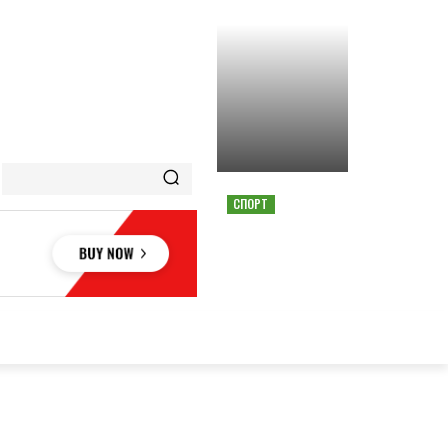
СПОРТ
СТРАШНАЯ АВАРИЯ
ОСТАНОВИЛА ГОНКУ
MOTOGP В АВСТРИИ
ОВЬЕ
НАУКА
АВТО
КУЛЬТУРА
СПОРТ
MORE
АУКА
АВТО
КУЛЬТУРА
СПОРТ
MORE