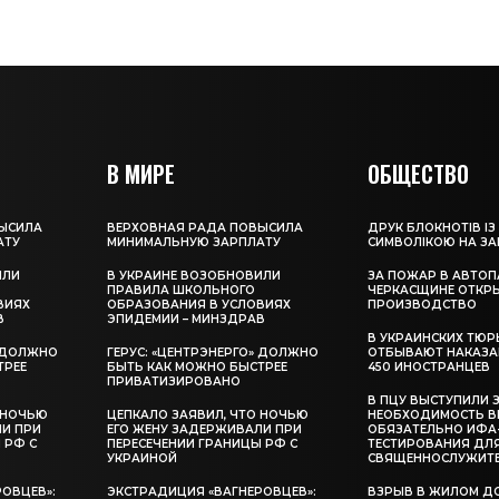
В МИРЕ
ОБЩЕСТВО
ЫСИЛА
ВЕРХОВНАЯ РАДА ПОВЫСИЛА
ДРУК БЛОКНОТІВ ІЗ
АТУ
МИНИМАЛЬНУЮ ЗАРПЛАТУ
СИМВОЛІКОЮ НА З
ИЛИ
В УКРАИНЕ ВОЗОБНОВИЛИ
ЗА ПОЖАР В АВТОП
ПРАВИЛА ШКОЛЬНОГО
ЧЕРКАСЩИНЕ ОТКР
ВИЯХ
ОБРАЗОВАНИЯ В УСЛОВИЯХ
ПРОИЗВОДСТВО
В
ЭПИДЕМИИ – МИНЗДРАВ
В УКРАИНСКИХ ТЮР
» ДОЛЖНО
ГЕРУС: «ЦЕНТРЭНЕРГО» ДОЛЖНО
ОТБЫВАЮТ НАКАЗА
ТРЕЕ
БЫТЬ КАК МОЖНО БЫСТРЕЕ
450 ИНОСТРАНЦЕВ
ПРИВАТИЗИРОВАНО
В ПЦУ ВЫСТУПИЛИ 
 НОЧЬЮ
ЦЕПКАЛО ЗАЯВИЛ, ЧТО НОЧЬЮ
НЕОБХОДИМОСТЬ В
ЛИ ПРИ
ЕГО ЖЕНУ ЗАДЕРЖИВАЛИ ПРИ
ОБЯЗАТЕЛЬНО ИФА
 РФ С
ПЕРЕСЕЧЕНИИ ГРАНИЦЫ РФ С
ТЕСТИРОВАНИЯ ДЛ
УКРАИНОЙ
СВЯЩЕННОСЛУЖИТ
ОВЦЕВ»:
ЭКСТРАДИЦИЯ «ВАГНЕРОВЦЕВ»:
ВЗРЫВ В ЖИЛОМ Д