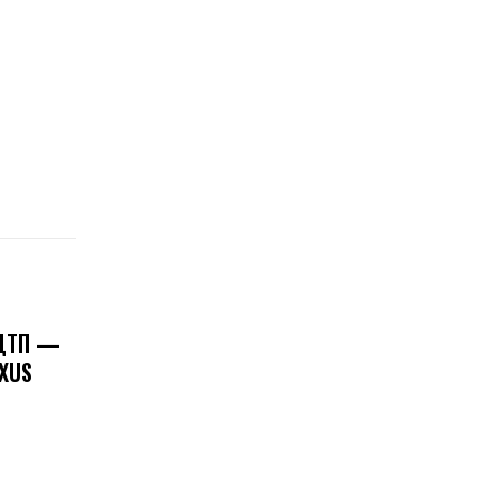
 ДТП —
XUS