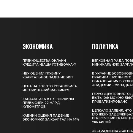
ЭКОНОМИКА
ПОЛИТИКА
ПРЕИМУЩЕСТВА ОНЛАЙН
ВЕРХОВНАЯ РАДА ПОВ
КРЕДИТА «ВАША ГОТИВОЧКА»?
МИНИМАЛЬНУЮ ЗАРПЛ
НБУ ОЦЕНИЛ ГЛУБИНУ
В УКРАИНЕ ВОЗОБНОВ
КВАРТАЛЬНОЕ ПАДЕНИЕ ВВП
ПРАВИЛА ШКОЛЬНОГО
ОБРАЗОВАНИЯ В УСЛО
ЭПИДЕМИИ – МИНЗДРА
ЦЕНА НА ЗОЛОТО УСТАНОВИЛА
ИСТОРИЧЕСКИЙ МАКСИМУМ
ГЕРУС: «ЦЕНТРЭНЕРГО
БЫТЬ КАК МОЖНО БЫС
ЗАПАСЫ ГАЗА В ПХГ УКРАИНЫ
ПРИВАТИЗИРОВАНО
ПРЕВЫСИЛИ 22 МЛРД
КУБОМЕТРОВ
ЦЕПКАЛО ЗАЯВИЛ, ЧТО
ЕГО ЖЕНУ ЗАДЕРЖИВА
КАБМИН ОЦЕНИЛ ПАДЕНИЕ
ПЕРЕСЕЧЕНИИ ГРАНИЦЫ
ЭКОНОМИКИ ЗА КВАРТАЛ НА 14%
УКРАИНОЙ
ЭКСТРАДИЦИЯ «ВАГНЕР