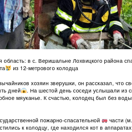
я область: в с. Веришальне Лохвицкого района сп
та
из 12-метрового колодца
ычайников хозяин зверушки, он рассказал, что св
ять дней
. На шестой день соседи услышали из с
обное мяуканье. К
счастью, колодец был без воды
осударственной пожарно-спасательной
части (м
стились к колодцу, где находился кот в аппаратах