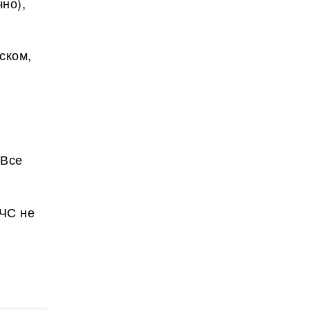
чно),
ском,
 Все
СЧС не