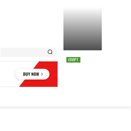
СПОРТ
СТРАШНАЯ АВАРИЯ
ОСТАНОВИЛА ГОНКУ
MOTOGP В АВСТРИИ
ОВЬЕ
НАУКА
АВТО
КУЛЬТУРА
СПОРТ
MORE
АУКА
АВТО
КУЛЬТУРА
СПОРТ
MORE