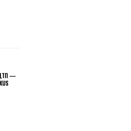
 ДТП —
XUS