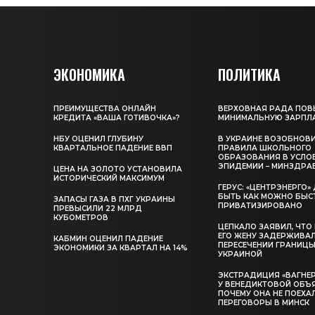
ЭКОНОМИКА
ПОЛИТИКА
ПРЕИМУЩЕСТВА ОНЛАЙН
ВЕРХОВНАЯ РАДА ПОВ
КРЕДИТА «ВАША ГОТИВОЧКА»?
МИНИМАЛЬНУЮ ЗАРПЛ
НБУ ОЦЕНИЛ ГЛУБИНУ
В УКРАИНЕ ВОЗОБНОВ
КВАРТАЛЬНОЕ ПАДЕНИЕ ВВП
ПРАВИЛА ШКОЛЬНОГО
ОБРАЗОВАНИЯ В УСЛО
ЭПИДЕМИИ – МИНЗДРА
ЦЕНА НА ЗОЛОТО УСТАНОВИЛА
ИСТОРИЧЕСКИЙ МАКСИМУМ
ГЕРУС: «ЦЕНТРЭНЕРГО
БЫТЬ КАК МОЖНО БЫС
ЗАПАСЫ ГАЗА В ПХГ УКРАИНЫ
ПРИВАТИЗИРОВАНО
ПРЕВЫСИЛИ 22 МЛРД
КУБОМЕТРОВ
ЦЕПКАЛО ЗАЯВИЛ, ЧТО
ЕГО ЖЕНУ ЗАДЕРЖИВА
КАБМИН ОЦЕНИЛ ПАДЕНИЕ
ПЕРЕСЕЧЕНИИ ГРАНИЦЫ
ЭКОНОМИКИ ЗА КВАРТАЛ НА 14%
УКРАИНОЙ
ЭКСТРАДИЦИЯ «ВАГНЕР
У ВЕНЕДИКТОВОЙ ОБЪ
ПОЧЕМУ ОНА НЕ ПОЕХА
ПЕРЕГОВОРЫ В МИНСК