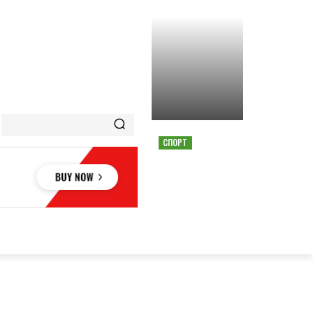
СПОРТ
СТРАШНАЯ АВАРИЯ
ОСТАНОВИЛА ГОНКУ
MOTOGP В АВСТРИИ
ОВЬЕ
НАУКА
АВТО
КУЛЬТУРА
СПОРТ
MORE
АУКА
АВТО
КУЛЬТУРА
СПОРТ
MORE