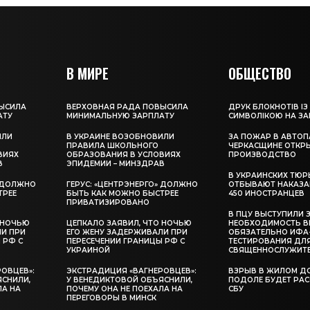
В МИРЕ
ОБЩЕСТВО
ЫСИЛА
ВЕРХОВНАЯ РАДА ПОВЫСИЛА
ДРУК БЛОКНОТІВ ІЗ
АТУ
МИНИМАЛЬНУЮ ЗАРПЛАТУ
СИМВОЛІКОЮ НА З
ИЛИ
В УКРАИНЕ ВОЗОБНОВИЛИ
ЗА ПОЖАР В АВТОП
ПРАВИЛА ШКОЛЬНОГО
ЧЕРКАСЩИНЕ ОТКР
ВИЯХ
ОБРАЗОВАНИЯ В УСЛОВИЯХ
ПРОИЗВОДСТВО
В
ЭПИДЕМИИ – МИНЗДРАВ
В УКРАИНСКИХ ТЮР
» ДОЛЖНО
ГЕРУС: «ЦЕНТРЭНЕРГО» ДОЛЖНО
ОТБЫВАЮТ НАКАЗА
ТРЕЕ
БЫТЬ КАК МОЖНО БЫСТРЕЕ
450 ИНОСТРАНЦЕВ
ПРИВАТИЗИРОВАНО
В ПЦУ ВЫСТУПИЛИ 
 НОЧЬЮ
ЦЕПКАЛО ЗАЯВИЛ, ЧТО НОЧЬЮ
НЕОБХОДИМОСТЬ В
ЛИ ПРИ
ЕГО ЖЕНУ ЗАДЕРЖИВАЛИ ПРИ
ОБЯЗАТЕЛЬНО ИФА
 РФ С
ПЕРЕСЕЧЕНИИ ГРАНИЦЫ РФ С
ТЕСТИРОВАНИЯ ДЛ
УКРАИНОЙ
СВЯЩЕННОСЛУЖИТ
ОВЦЕВ»:
ЭКСТРАДИЦИЯ «ВАГНЕРОВЦЕВ»:
ВЗРЫВ В ЖИЛОМ Д
ЯСНИЛИ,
У ВЕНЕДИКТОВОЙ ОБЪЯСНИЛИ,
ПОДОЛЕ БУДЕТ РА
ЛА НА
ПОЧЕМУ ОНА НЕ ПОЕХАЛА НА
СБУ
ПЕРЕГОВОРЫ В МИНСК