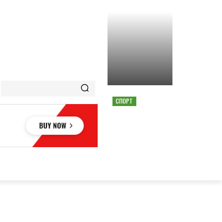
СПОРТ
СТРАШНАЯ АВАРИЯ
ОСТАНОВИЛА ГОНКУ
MOTOGP В АВСТРИИ
ОВЬЕ
НАУКА
АВТО
КУЛЬТУРА
СПОРТ
MORE
АУКА
АВТО
КУЛЬТУРА
СПОРТ
MORE