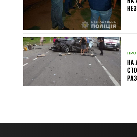
НА
НЕЗ
ПРО
НА 
СТО
РАЗ