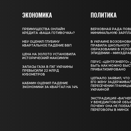
ЭКОНОМИКА
ПОЛИТИКА
ПРЕИМУЩЕСТВА ОНЛАЙН
ВЕРХОВНАЯ РАДА ПОВ
КРЕДИТА «ВАША ГОТИВОЧКА»?
МИНИМАЛЬНУЮ ЗАРПЛ
НБУ ОЦЕНИЛ ГЛУБИНУ
В УКРАИНЕ ВОЗОБНОВ
КВАРТАЛЬНОЕ ПАДЕНИЕ ВВП
ПРАВИЛА ШКОЛЬНОГО
ОБРАЗОВАНИЯ В УСЛО
ЭПИДЕМИИ – МИНЗДРА
ЦЕНА НА ЗОЛОТО УСТАНОВИЛА
ИСТОРИЧЕСКИЙ МАКСИМУМ
ГЕРУС: «ЦЕНТРЭНЕРГО
БЫТЬ КАК МОЖНО БЫС
ЗАПАСЫ ГАЗА В ПХГ УКРАИНЫ
ПРИВАТИЗИРОВАНО
ПРЕВЫСИЛИ 22 МЛРД
КУБОМЕТРОВ
ЦЕПКАЛО ЗАЯВИЛ, ЧТО
ЕГО ЖЕНУ ЗАДЕРЖИВА
КАБМИН ОЦЕНИЛ ПАДЕНИЕ
ПЕРЕСЕЧЕНИИ ГРАНИЦЫ
ЭКОНОМИКИ ЗА КВАРТАЛ НА 14%
УКРАИНОЙ
ЭКСТРАДИЦИЯ «ВАГНЕР
У ВЕНЕДИКТОВОЙ ОБЪ
ПОЧЕМУ ОНА НЕ ПОЕХА
ПЕРЕГОВОРЫ В МИНСК