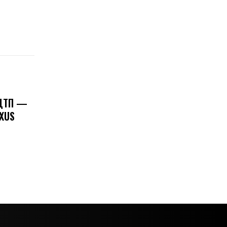
 ДТП —
XUS