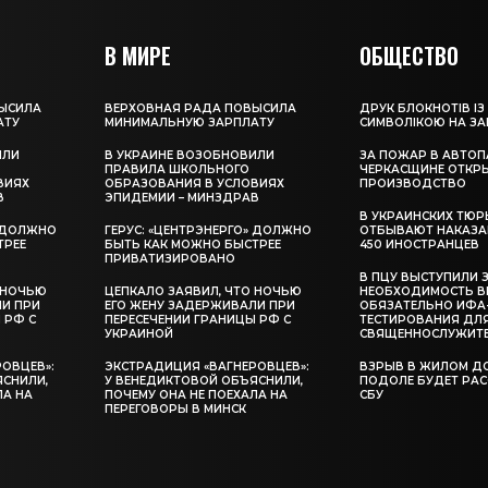
В МИРЕ
ОБЩЕСТВО
ЫСИЛА
ВЕРХОВНАЯ РАДА ПОВЫСИЛА
ДРУК БЛОКНОТІВ ІЗ
АТУ
МИНИМАЛЬНУЮ ЗАРПЛАТУ
СИМВОЛІКОЮ НА З
ИЛИ
В УКРАИНЕ ВОЗОБНОВИЛИ
ЗА ПОЖАР В АВТОП
ПРАВИЛА ШКОЛЬНОГО
ЧЕРКАСЩИНЕ ОТКР
ВИЯХ
ОБРАЗОВАНИЯ В УСЛОВИЯХ
ПРОИЗВОДСТВО
В
ЭПИДЕМИИ – МИНЗДРАВ
В УКРАИНСКИХ ТЮР
» ДОЛЖНО
ГЕРУС: «ЦЕНТРЭНЕРГО» ДОЛЖНО
ОТБЫВАЮТ НАКАЗА
ТРЕЕ
БЫТЬ КАК МОЖНО БЫСТРЕЕ
450 ИНОСТРАНЦЕВ
ПРИВАТИЗИРОВАНО
В ПЦУ ВЫСТУПИЛИ 
 НОЧЬЮ
ЦЕПКАЛО ЗАЯВИЛ, ЧТО НОЧЬЮ
НЕОБХОДИМОСТЬ В
ЛИ ПРИ
ЕГО ЖЕНУ ЗАДЕРЖИВАЛИ ПРИ
ОБЯЗАТЕЛЬНО ИФА
 РФ С
ПЕРЕСЕЧЕНИИ ГРАНИЦЫ РФ С
ТЕСТИРОВАНИЯ ДЛ
УКРАИНОЙ
СВЯЩЕННОСЛУЖИТ
ОВЦЕВ»:
ЭКСТРАДИЦИЯ «ВАГНЕРОВЦЕВ»:
ВЗРЫВ В ЖИЛОМ Д
ЯСНИЛИ,
У ВЕНЕДИКТОВОЙ ОБЪЯСНИЛИ,
ПОДОЛЕ БУДЕТ РА
ЛА НА
ПОЧЕМУ ОНА НЕ ПОЕХАЛА НА
СБУ
ПЕРЕГОВОРЫ В МИНСК