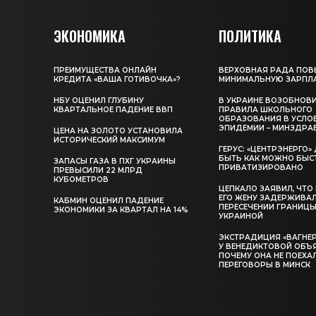
ЭКОНОМИКА
ПОЛИТИКА
ПРЕИМУЩЕСТВА ОНЛАЙН
ВЕРХОВНАЯ РАДА ПОВ
КРЕДИТА «ВАША ГОТИВОЧКА»?
МИНИМАЛЬНУЮ ЗАРПЛ
НБУ ОЦЕНИЛ ГЛУБИНУ
В УКРАИНЕ ВОЗОБНОВ
КВАРТАЛЬНОЕ ПАДЕНИЕ ВВП
ПРАВИЛА ШКОЛЬНОГО
ОБРАЗОВАНИЯ В УСЛО
ЭПИДЕМИИ – МИНЗДРА
ЦЕНА НА ЗОЛОТО УСТАНОВИЛА
ИСТОРИЧЕСКИЙ МАКСИМУМ
ГЕРУС: «ЦЕНТРЭНЕРГО
БЫТЬ КАК МОЖНО БЫС
ЗАПАСЫ ГАЗА В ПХГ УКРАИНЫ
ПРИВАТИЗИРОВАНО
ПРЕВЫСИЛИ 22 МЛРД
КУБОМЕТРОВ
ЦЕПКАЛО ЗАЯВИЛ, ЧТО
ЕГО ЖЕНУ ЗАДЕРЖИВА
КАБМИН ОЦЕНИЛ ПАДЕНИЕ
ПЕРЕСЕЧЕНИИ ГРАНИЦЫ
ЭКОНОМИКИ ЗА КВАРТАЛ НА 14%
УКРАИНОЙ
ЭКСТРАДИЦИЯ «ВАГНЕР
У ВЕНЕДИКТОВОЙ ОБЪ
ПОЧЕМУ ОНА НЕ ПОЕХА
ПЕРЕГОВОРЫ В МИНСК