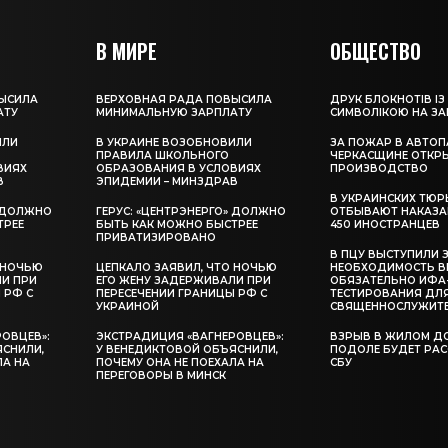
В МИРЕ
ОБЩЕСТВО
ЫСИЛА
ВЕРХОВНАЯ РАДА ПОВЫСИЛА
ДРУК БЛОКНОТІВ ІЗ
АТУ
МИНИМАЛЬНУЮ ЗАРПЛАТУ
СИМВОЛІКОЮ НА З
ИЛИ
В УКРАИНЕ ВОЗОБНОВИЛИ
ЗА ПОЖАР В АВТОП
ПРАВИЛА ШКОЛЬНОГО
ЧЕРКАСЩИНЕ ОТКР
ВИЯХ
ОБРАЗОВАНИЯ В УСЛОВИЯХ
ПРОИЗВОДСТВО
В
ЭПИДЕМИИ – МИНЗДРАВ
В УКРАИНСКИХ ТЮР
» ДОЛЖНО
ГЕРУС: «ЦЕНТРЭНЕРГО» ДОЛЖНО
ОТБЫВАЮТ НАКАЗА
ТРЕЕ
БЫТЬ КАК МОЖНО БЫСТРЕЕ
450 ИНОСТРАНЦЕВ
ПРИВАТИЗИРОВАНО
В ПЦУ ВЫСТУПИЛИ 
 НОЧЬЮ
ЦЕПКАЛО ЗАЯВИЛ, ЧТО НОЧЬЮ
НЕОБХОДИМОСТЬ В
ЛИ ПРИ
ЕГО ЖЕНУ ЗАДЕРЖИВАЛИ ПРИ
ОБЯЗАТЕЛЬНО ИФА
 РФ С
ПЕРЕСЕЧЕНИИ ГРАНИЦЫ РФ С
ТЕСТИРОВАНИЯ ДЛ
УКРАИНОЙ
СВЯЩЕННОСЛУЖИТ
ОВЦЕВ»:
ЭКСТРАДИЦИЯ «ВАГНЕРОВЦЕВ»:
ВЗРЫВ В ЖИЛОМ Д
ЯСНИЛИ,
У ВЕНЕДИКТОВОЙ ОБЪЯСНИЛИ,
ПОДОЛЕ БУДЕТ РА
ЛА НА
ПОЧЕМУ ОНА НЕ ПОЕХАЛА НА
СБУ
ПЕРЕГОВОРЫ В МИНСК