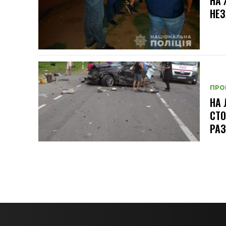
НА
НЕЗ
ПРО
НА 
СТО
РАЗ