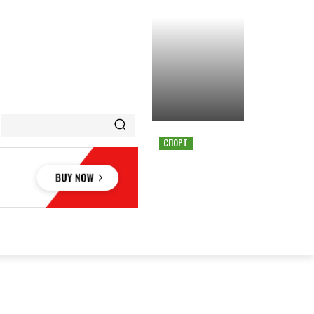
СПОРТ
СТРАШНАЯ АВАРИЯ
ОСТАНОВИЛА ГОНКУ
MOTOGP В АВСТРИИ
ОВЬЕ
НАУКА
АВТО
КУЛЬТУРА
СПОРТ
MORE
АУКА
АВТО
КУЛЬТУРА
СПОРТ
MORE