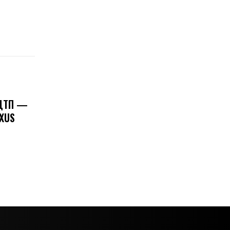
 ДТП —
XUS