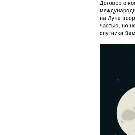
Договор о ко
международн
на Луне воор
частью, но н
спутника Зем