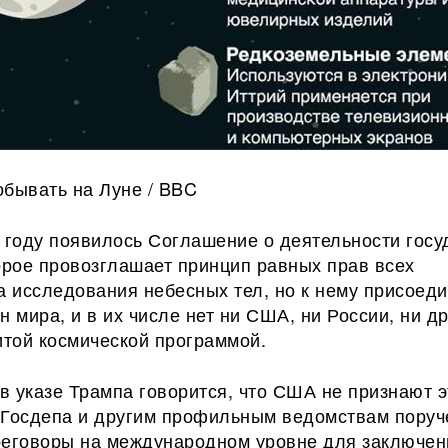
обывать на Луне / BBC
 году появилось Соглашение о деятельности госу
орое провозглашает принцип равных прав всех
а исследования небесных тел, но к нему присоед
н мира, и в их числе нет ни США, ни России, ни д
итой космической программой.
 в указе Трампа говорится, что США не признают э
 Госдепа и другим профильным ведомствам поруч
реговоры на международном уровне для заключен