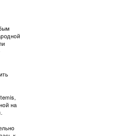
юбым
ародной
ли
е
ить
temis,
ной на
.
ельно
лась к