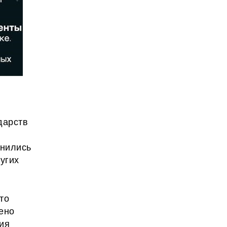
дарств
инились
ругих
то
ено
ия