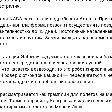
встралия.
реля NASA рассказали подробности Artemis. Приг
одвижная платформа позволит осуществлять поез
жительностью до 45 дней. Постоянный населенны
оверхности спутника Земли вмещать одновременн
век.
 станция Gateway задумывается как основная баз
занят непосредственно в исследовании лунной
 Что касается вездехода, то это роботизированны
й ровер с открытой кабиной — передвигаться в н
в скафандрах и на небольшие расстояния.
рассматривается как трамплин для полетов на Ма
аля Трамп попросил у Конгресса выделить деньги
илотируемых полетов на Марс и Луну.