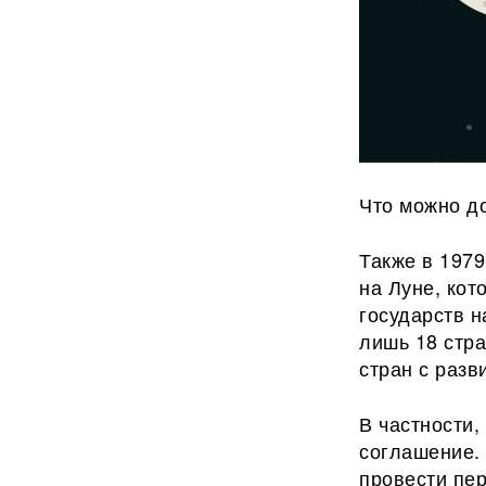
Что можно д
Также в 1979
на Луне, кот
государств н
лишь 18 стра
стран с разв
В частности,
соглашение.
провести пе