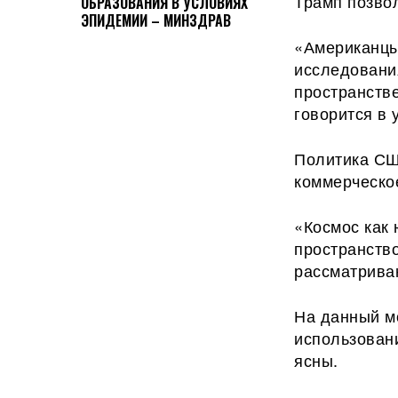
Трамп позво
ОБРАЗОВАНИЯ В УСЛОВИЯХ
ЭПИДЕМИИ – МИНЗДРАВ
«Американцы
исследовани
пространств
говорится в 
Политика СШ
коммерческо
«Космос как 
пространств
рассматриваю
На данный м
использован
ясны.