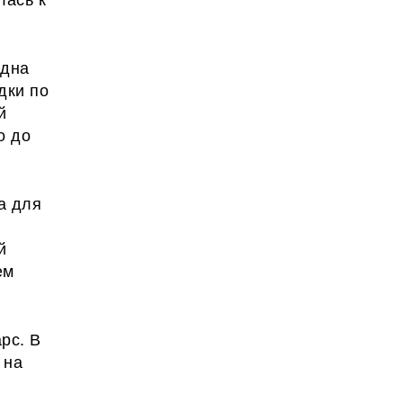
одна
дки по
й
о до
а для
й
ем
рс. В
 на