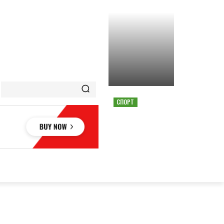
СПОРТ
СТРАШНАЯ АВАРИЯ
ОСТАНОВИЛА ГОНКУ
MOTOGP В АВСТРИИ
ОВЬЕ
НАУКА
АВТО
КУЛЬТУРА
СПОРТ
MORE
АУКА
АВТО
КУЛЬТУРА
СПОРТ
MORE