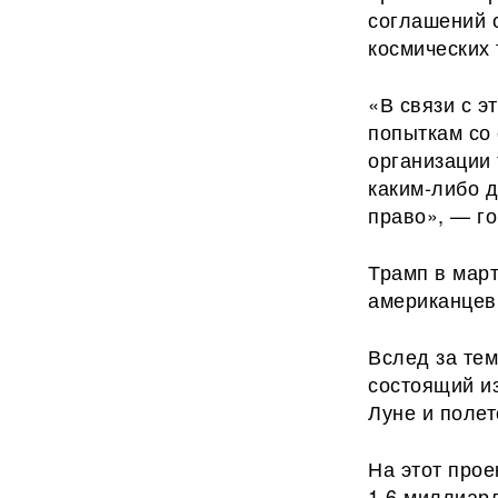
соглашений о
космических 
«В связи с 
попыткам со
организации
каким-либо 
право», — го
Трамп в мар
американцев 
Вслед за тем
состоящий и
Луне и полет
На этот про
1,6 миллиард