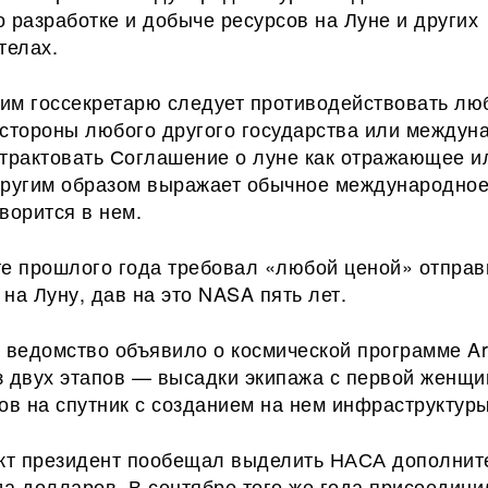
 разработке и добыче ресурсов на Луне и других
телах.
этим госсекретарю следует противодействовать л
 стороны любого другого государства или междун
 трактовать Соглашение о луне как отражающее и
другим образом выражает обычное международно
ворится в нем.
те прошлого года требовал «любой ценой» отправ
на Луну, дав на это NASA пять лет.
 ведомство объявило о космической программе Ar
з двух этапов — высадки экипажа с первой женщи
ов на спутник с созданием на нем инфраструктуры
ект президент пообещал выделить НАСА дополнит
а долларов. В сентябре того же года присоедини