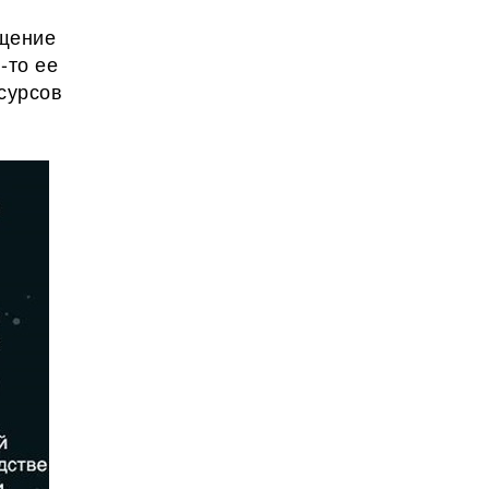
ещение
-то ее
сурсов